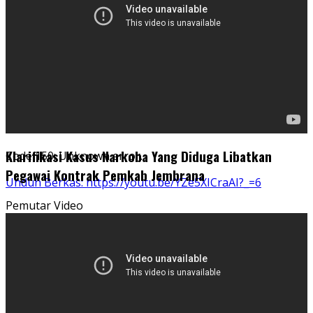
Klarifikasi Kasus Narkoba Yang Diduga Libatkan
Code 150: Unknown error.
Pegawai Kontrak Pemkab Jembrana
Unduh Berkas: https://youtu.be/YZe5XICraAI?_=6
Pemutar Video
00:00