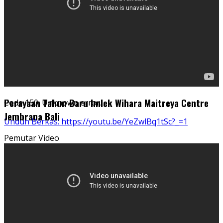
Perayaan Tahun Baru Imlek Wihara Maitreya Centre
Code 150: Unknown error.
Jembrana Bali
Unduh Berkas: https://youtu.be/YeZwlBq1tSc?_=1
Pemutar Video
00:00