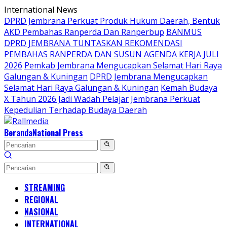
Langsung
International News
ke
DPRD Jembrana Perkuat Produk Hukum Daerah, Bentuk
konten
AKD Pembahas Ranperda Dan Ranperbup
BANMUS
DPRD JEMBRANA TUNTASKAN REKOMENDASI
PEMBAHAS RANPERDA DAN SUSUN AGENDA KERJA JULI
2026
Pemkab Jembrana Mengucapkan Selamat Hari Raya
Galungan & Kuningan
DPRD Jembrana Mengucapkan
Selamat Hari Raya Galungan & Kuningan
Kemah Budaya
X Tahun 2026 Jadi Wadah Pelajar Jembrana Perkuat
Kepedulian Terhadap Budaya Daerah
Beranda
National Press
STREAMING
REGIONAL
NASIONAL
INTERNATIONAL