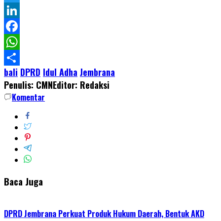
Twitter
LinkedIn
Facebook
WhatsApp
bali
DPRD
Idul Adha
Jembrana
Share
Penulis: CMN
Editor: Redaksi
Komentar
Baca Juga
DPRD Jembrana Perkuat Produk Hukum Daerah, Bentuk AKD