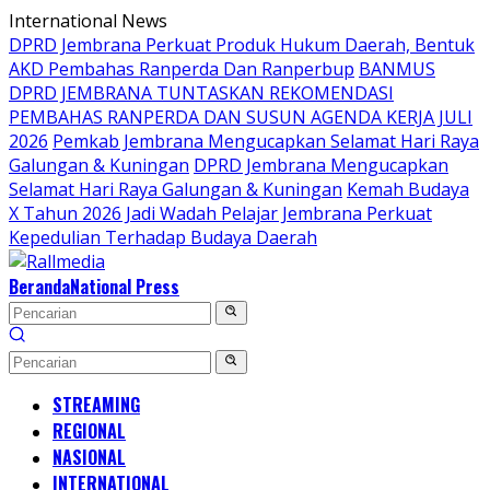
Langsung
International News
ke
DPRD Jembrana Perkuat Produk Hukum Daerah, Bentuk
konten
AKD Pembahas Ranperda Dan Ranperbup
BANMUS
DPRD JEMBRANA TUNTASKAN REKOMENDASI
PEMBAHAS RANPERDA DAN SUSUN AGENDA KERJA JULI
2026
Pemkab Jembrana Mengucapkan Selamat Hari Raya
Galungan & Kuningan
DPRD Jembrana Mengucapkan
Selamat Hari Raya Galungan & Kuningan
Kemah Budaya
X Tahun 2026 Jadi Wadah Pelajar Jembrana Perkuat
Kepedulian Terhadap Budaya Daerah
Beranda
National Press
STREAMING
REGIONAL
NASIONAL
INTERNATIONAL