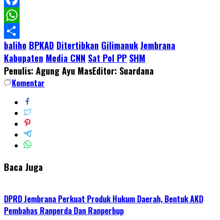
Facebook
WhatsApp
baliho
BPKAD
Ditertibkan
Gilimanuk
Jembrana
Share
Kabupaten
Media CNN
Sat Pol PP
SHM
Penulis: Agung Ayu Mas
Editor: Suardana
Komentar
Baca Juga
DPRD Jembrana Perkuat Produk Hukum Daerah, Bentuk AKD
Pembahas Ranperda Dan Ranperbup