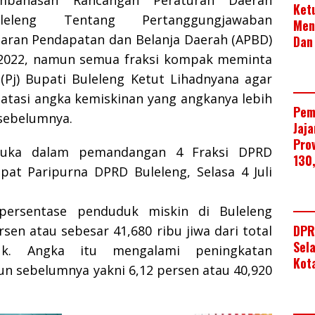
Ket
leleng Tentang Pertanggungjawaban
Men
aran Pendapatan dan Belanja Daerah (APBD)
Dan
2022, namun semua fraksi kompak meminta
(Pj) Bupati Buleleng Ketut Lihadnyana agar
gatasi angka kemiskinan yang angkanya lebih
Pem
 sebelumnya.
Jaj
Pro
uka dalam pemandangan 4 Fraksi DPRD
130
pat Paripurna DPRD Buleleng, Selasa 4 Juli
persentase penduduk miskin di Buleleng
DPR
sen atau sebesar 41,680 ribu jiwa dari total
Sel
uk. Angka itu mengalami peningkatan
Kot
un sebelumnya yakni 6,12 persen atau 40,920