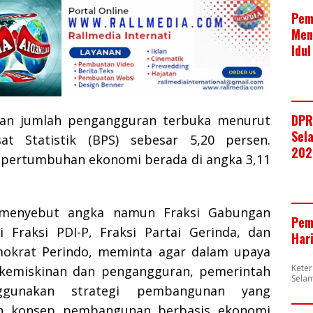
Pem
Men
Idul
DPR
gan jumlah pengangguran terbuka menurut
Sela
t Statistik (BPS) sebesar 5,20 persen.
202
pertumbuhan ekonomi berada di angka 3,11
k menyebut angka namun Fraksi Gabungan
Pem
ri Fraksi PDI-P, Fraksi Partai Gerinda, dan
Har
mokrat Perindo, meminta agar dalam upaya
Kete
kemiskinan dan pengangguran, pemerintah
Selam
ggunakan strategi pembangunan yang
an konsep pembangunan berbasis ekonomi