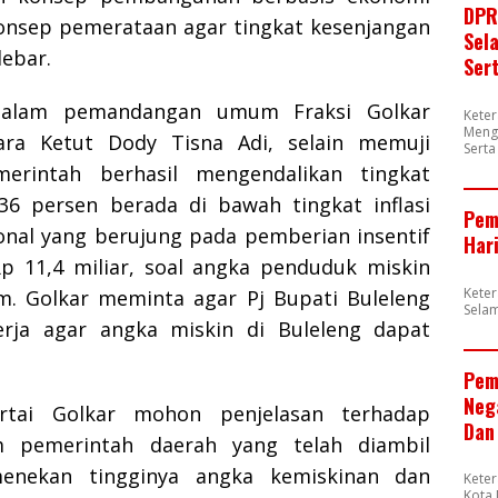
DPR
onsep pemerataan agar tingkat kesenjangan
Sel
lebar.
Ser
dalam pemandangan umum Fraksi Golkar
Kete
Meng
ara Ketut Dody Tisna Adi, selain memuji
Sert
merintah berhasil mengendalikan tingkat
4,36 persen berada di bawah tingkat inflasi
Pem
ional yang berujung pada pemberian insentif
Har
p 11,4 miliar, soal angka penduduk miskin
Kete
am. Golkar meminta agar Pj Bupati Buleleng
Sela
erja agar angka miskin di Buleleng dapat
Pem
Neg
artai Golkar mohon penjelasan terhadap
Dan
m pemerintah daerah yang telah diambil
enekan tingginya angka kemiskinan dan
Kete
Kota 