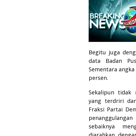
Begitu juga den
data Badan Pusa
Sementara angka 
persen.
Sekalipun tida
yang terdriri da
Fraksi Partai De
penanggulangan 
sebaiknya men
diarahkan deng