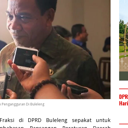
DPR
Har
n Pengangguran Di Buleleng
Fraksi di DPRD Buleleng sepakat untuk
mbahasan Rancangan Peraturan Daerah