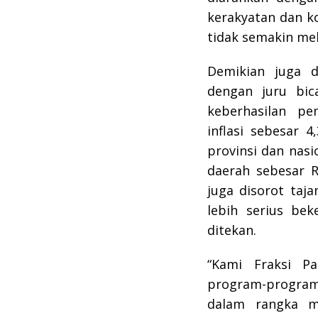
kerakyatan dan k
tidak semakin me
Demikian juga 
dengan juru bic
keberhasilan pe
inflasi sebesar 
provinsi dan nas
daerah sebesar R
juga disorot taj
lebih serius bek
ditekan.
“Kami Fraksi P
program-progra
dalam rangka m