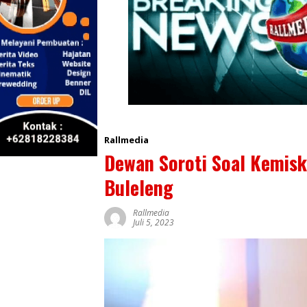
Rallmedia
Dewan Soroti Soal Kemis
Buleleng
Rallmedia
Juli 5, 2023