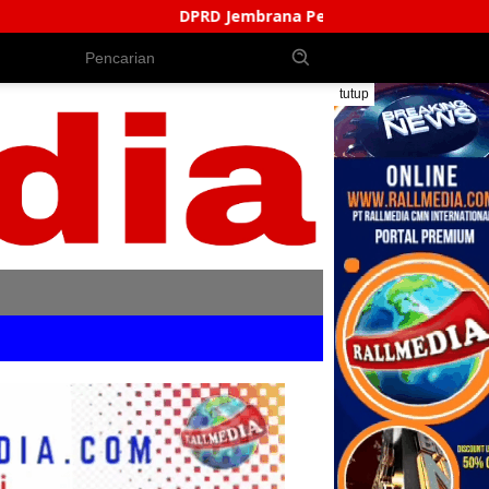
DPRD Jembrana Perkuat Produk Hukum Daerah, Bentuk AKD 
tutup