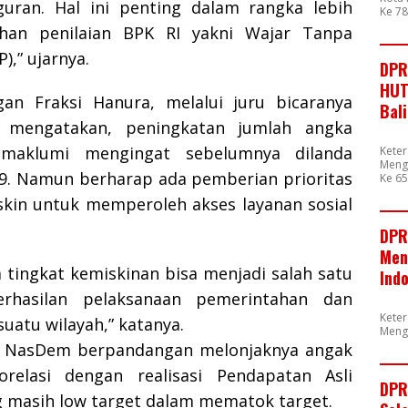
uran. Hal ini penting dalam rangka lebih
Ke 7
han penilaian BPK RI yakni Wajar Tanpa
),” ujarnya.
DPR
HUT
an Fraksi Hanura, melalui juru bicaranya
Bal
 mengatakan, peningkatan jumlah angka
imaklumi mengingat sebelumnya dilanda
Kete
Mengu
9. Namun berharap ada pemberian prioritas
Ke 65
kin untuk memperoleh akses layanan sosial
DPR
Men
 tingkat kemiskinan bisa menjadi salah satu
Ind
erhasilan pelaksanaan pemerintahan dan
Kete
uatu wilayah,” katanya.
Meng
i NasDem berpandangan melonjaknya angak
orelasi dengan realisasi Pendapatan Asli
DPR
g masih low target dalam mematok target.