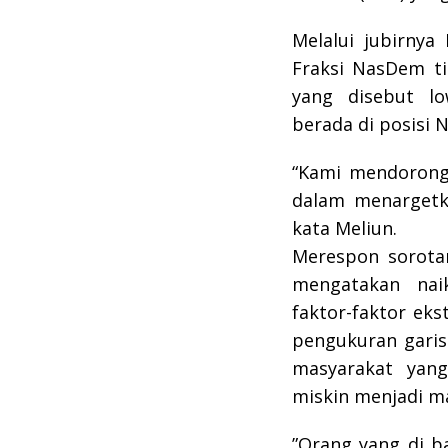
Melalui jubirny
Fraksi NasDem ti
yang disebut lo
berada di posisi 
“Kami mendorong 
dalam menargetk
kata Meliun.
Merespon sorotan
mengatakan nai
faktor-faktor eks
pengukuran garis
masyarakat yan
miskin menjadi m
”Orang yang di b