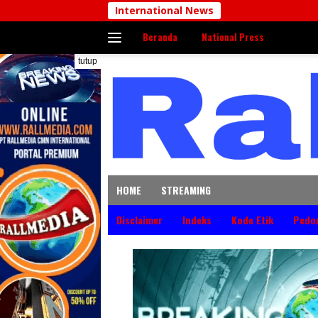
Langsung
International News
ke
Beranda
National Press
konten
tutup
HOME
STREAMING
Disclaimer
Indeks
Kode Etik
Pedo