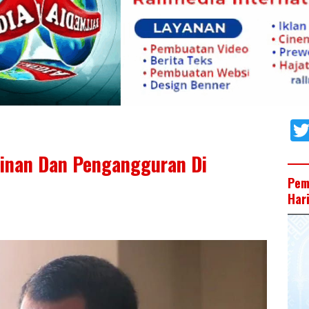
kinan Dan Pengangguran Di
Pem
Har