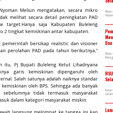
Sel
a Nyoman Meliun mengatakan, secara mikro
Ikla
Selam
dak melihat secara detail peningkatan PAD
w target.Hanya saja Kabupaten Buleleng
Pem
No 2 tingkat kemiskinan antar kabupaten.
Men
Dan
pemerintah bersikap realistic dan visioner
an perolahan PAD pada tahun berikutnya,”
Iklan
Meng
 itu, Pj Bupati Buleleng Ketut Lihadnyana
knya garis kemiskinan dipengaruhi oleh
RSU
ternal. Salah satunya adalah naiknya standar
Sel
 kemiskinan oleh BPS. Sehingga ada banyak
Kete
g sebelumnya tidak termasuk masyarakat
Selam
asuk dalam kategori masyarakat miskin.
Lem
awah langsung melompat ke tangga ini kan