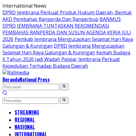
Langsung
International News
ke
DPRD Jembrana Perkuat Produk Hukum Daerah, Bentuk
konten
AKD Pembahas Ranperda Dan Ranperbup
BANMUS
DPRD JEMBRANA TUNTASKAN REKOMENDASI
PEMBAHAS RANPERDA DAN SUSUN AGENDA KERJA JULI
2026
Pemkab Jembrana Mengucapkan Selamat Hari Raya
Galungan & Kuningan
DPRD Jembrana Mengucapkan
Selamat Hari Raya Galungan & Kuningan
Kemah Budaya
X Tahun 2026 Jadi Wadah Pelajar Jembrana Perkuat
Kepedulian Terhadap Budaya Daerah
Beranda
National Press
STREAMING
REGIONAL
NASIONAL
INTERNATIONAL