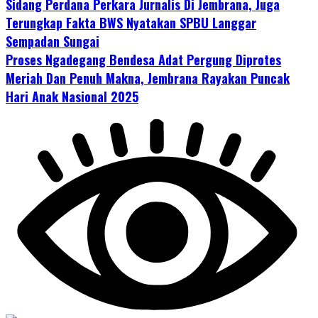
Sidang Perdana Perkara Jurnalis Di Jembrana, Juga
Terungkap Fakta BWS Nyatakan SPBU Langgar
Sempadan Sungai
Proses Ngadegang Bendesa Adat Pergung Diprotes
Meriah Dan Penuh Makna, Jembrana Rayakan Puncak
Hari Anak Nasional 2025