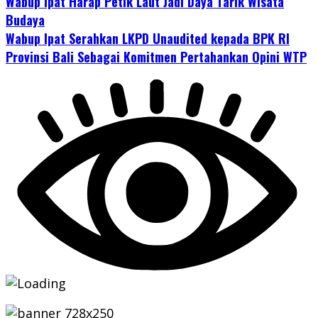
Wabup Ipat Harap Petik Laut Jadi Daya Tarik Wisata
Budaya
Wabup Ipat Serahkan LKPD Unaudited kepada BPK RI
Provinsi Bali Sebagai Komitmen Pertahankan Opini WTP