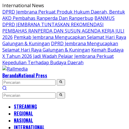
Langsung
International News
ke
DPRD Jembrana Perkuat Produk Hukum Daerah, Bentuk
konten
AKD Pembahas Ranperda Dan Ranperbup
BANMUS
DPRD JEMBRANA TUNTASKAN REKOMENDASI
PEMBAHAS RANPERDA DAN SUSUN AGENDA KERJA JULI
2026
Pemkab Jembrana Mengucapkan Selamat Hari Raya
Galungan & Kuningan
DPRD Jembrana Mengucapkan
Selamat Hari Raya Galungan & Kuningan
Kemah Budaya
X Tahun 2026 Jadi Wadah Pelajar Jembrana Perkuat
Kepedulian Terhadap Budaya Daerah
Beranda
National Press
STREAMING
REGIONAL
NASIONAL
INTERNATIONAL