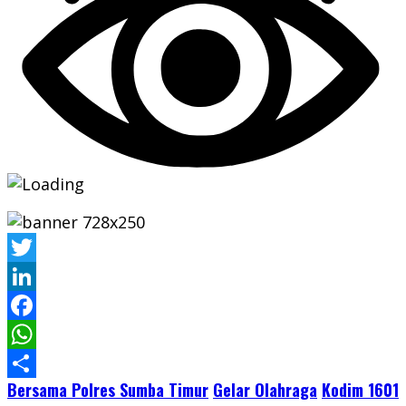
Twitter
LinkedIn
Facebook
WhatsApp
Bersama Polres Sumba Timur
Gelar Olahraga
Kodim 1601
Share