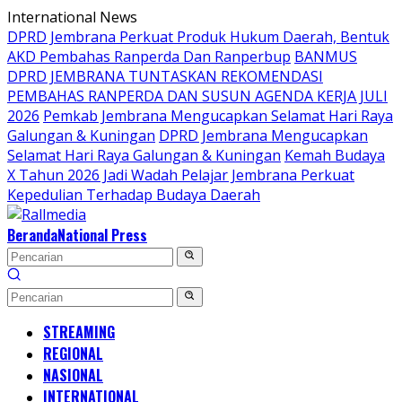
Langsung
International News
ke
DPRD Jembrana Perkuat Produk Hukum Daerah, Bentuk
konten
AKD Pembahas Ranperda Dan Ranperbup
BANMUS
DPRD JEMBRANA TUNTASKAN REKOMENDASI
PEMBAHAS RANPERDA DAN SUSUN AGENDA KERJA JULI
2026
Pemkab Jembrana Mengucapkan Selamat Hari Raya
Galungan & Kuningan
DPRD Jembrana Mengucapkan
Selamat Hari Raya Galungan & Kuningan
Kemah Budaya
X Tahun 2026 Jadi Wadah Pelajar Jembrana Perkuat
Kepedulian Terhadap Budaya Daerah
Beranda
National Press
STREAMING
REGIONAL
NASIONAL
INTERNATIONAL