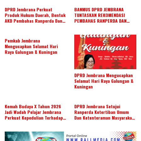
DPRD Jembrana Perkuat
BANMUS DPRD JEMBRANA
Produk Hukum Daerah, Bentuk
TUNTASKAN REKOMENDASI
AKD Pembahas Ranperda Dan
PEMBAHAS RANPERDA DAN
Ranperbup
SUSUN AGENDA KERJA JULI 2026
Pemkab Jembrana
Mengucapkan Selamat Hari
Raya Galungan & Kuningan
DPRD Jembrana Mengucapkan
Selamat Hari Raya Galungan &
Kuningan
Kemah Budaya X Tahun 2026
DPRD Jembrana Setujui
Jadi Wadah Pelajar Jembrana
Ranperda Ketertiban Umum
Perkuat Kepedulian Terhadap
Dan Ketenteraman Masyarakat
Budaya Daerah
Menjadi Ranperda Inisiatif
DPRD