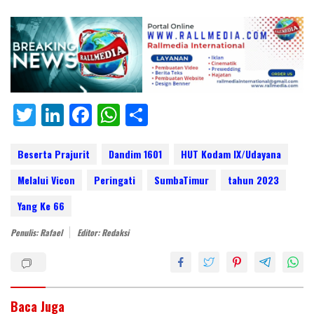
T
Li
F
W
S
w
n
ac
h
h
itt
k
e
at
ar
Beserta Prajurit
Dandim 1601
HUT Kodam IX/Udayana
er
e
b
s
e
Melalui Vicon
Peringati
SumbaTimur
tahun 2023
dI
o
A
Yang Ke 66
n
o
p
Penulis: Rafael
Editor: Redaksi
k
p
Baca Juga