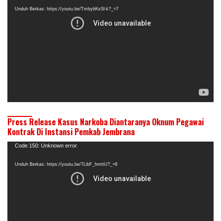
Video
Unduh Berkas: https://youtu.be/TmbybKsSl-k?_=7
Press Release Kasus Narkoba Diantaranya Oknum Pegawai
Kontrak Di Instansi Pemkab Jembrana
Pemutar
Code 150: Unknown error.
Video
Unduh Berkas: https://youtu.be/7LibF_hmttU?_=8