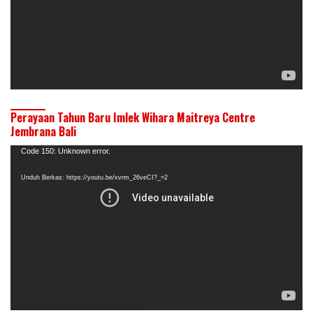
Perayaan Tahun Baru Imlek Wihara Maitreya Centre
Jembrana Bali
Pemutar
Code 150: Unknown error.
Video
Unduh Berkas: https://youtu.be/xvrm_26veCI?_=2