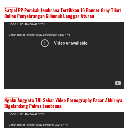
Satpol PP Pemkab Jembrana Tertibkan 16 Banner Gray Tiket
Online Penyebrangan Gilimnuk Langgar Aturan
Pemutar
Code 150: Unknown error.
Video
Unduh Berkas: https://youtu.be/wsnhD9PKau8?_=3
Ngaku Anggota TNI Sebar Video Pornography Pacar Akhirnya
Digelandang Polres Jembrana
Pemutar
Code 150: Unknown error.
Video
Unduh Berkas: https://youtu.be/dl5ejmVE2Pk?_=4