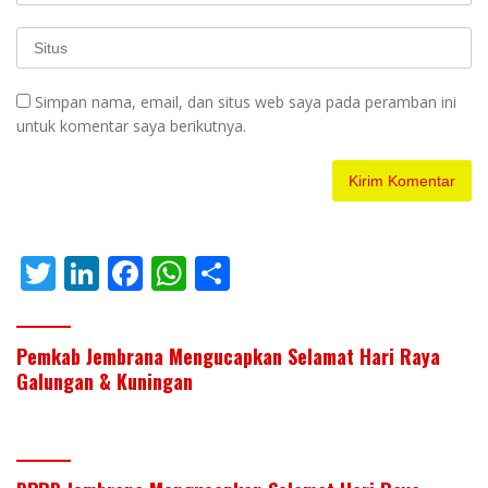
Simpan nama, email, dan situs web saya pada peramban ini
untuk komentar saya berikutnya.
T
Li
F
W
S
w
n
ac
h
h
itt
k
e
at
ar
Pemkab Jembrana Mengucapkan Selamat Hari Raya
er
e
b
s
e
Galungan & Kuningan
dI
o
A
n
o
p
k
p