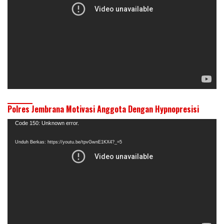
Polres Jembrana Motivasi Anggota Dengan Hypnopresisi
Pemutar
Code 150: Unknown error.
Video
Unduh Berkas: https://youtu.be/tpvGwnE1KX4?_=5