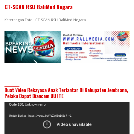
CT-SCAN RSU BaliMed Negara
Keterangan Foto : CT-SCAN RSU BaliMed Negara
Buat Video Rekayasa Anak Terlantar Di Kabupaten Jembrana,
Pelaku Dapat Diancam UU ITE
Pemutar
Code 150: Unknown error.
Video
Unduh Berkas: https://youtu.be/YeZwlBq1tSc?_=1