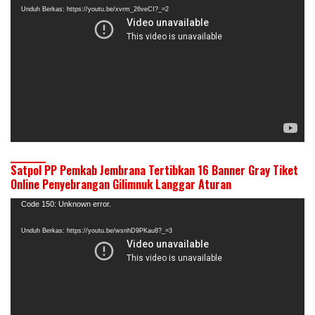
Unduh Berkas: https://youtu.be/xvrm_26veCI?_=2
Satpol PP Pemkab Jembrana Tertibkan 16 Banner Gray Tiket
Online Penyebrangan Gilimnuk Langgar Aturan
Pemutar
Code 150: Unknown error.
Video
Unduh Berkas: https://youtu.be/wsnhD9PKau8?_=3