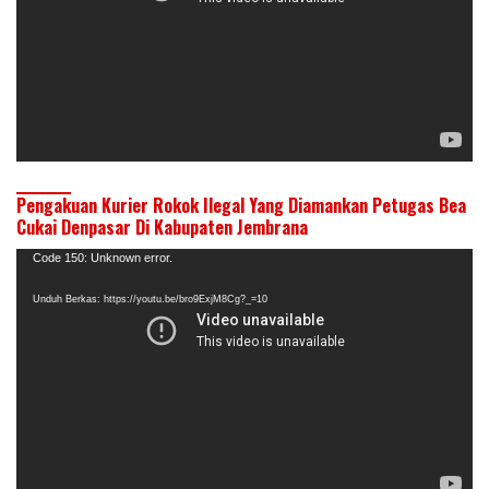
Pengakuan Kurier Rokok Ilegal Yang Diamankan Petugas Bea
Cukai Denpasar Di Kabupaten Jembrana
Pemutar
Code 150: Unknown error.
Video
Unduh Berkas: https://youtu.be/bro9ExjM8Cg?_=10