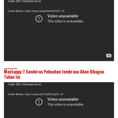
Pemutar
Code 150: Unknown error.
Video
Unduh Berkas: https://youtu.be/tpvGwnE1KX4?_=5
Mantappp !! Senderan Pebuahan Jembrana Akan Dibagun
Tahun Ini
Pemutar
Code 150: Unknown error.
Video
Unduh Berkas: https://youtu.be/YZe5XICraAI?_=6