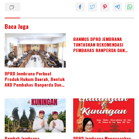
n
o
p
k
p
Baca Juga
BANMUS DPRD JEMBRANA
TUNTASKAN REKOMENDASI
PEMBAHAS RANPERDA DAN
SUSUN AGENDA KERJA JULI 2026
DPRD Jembrana Perkuat
Produk Hukum Daerah, Bentuk
AKD Pembahas Ranperda Dan
Ranperbup
Pemkab Jembrana
DPRD Jembrana Mengucapkan