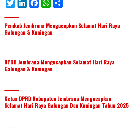
T
Li
F
W
S
w
n
ac
h
h
itt
k
e
at
ar
Pemkab Jembrana Mengucapkan Selamat Hari Raya
er
e
b
s
e
Galungan & Kuningan
dI
o
A
n
o
p
k
p
DPRD Jembrana Mengucapkan Selamat Hari Raya
Galungan & Kuningan
Ketua DPRD Kabupaten Jembrana Mengucapkan
Selamat Hari Raya Galungan Dan Kuningan Tahun 2025