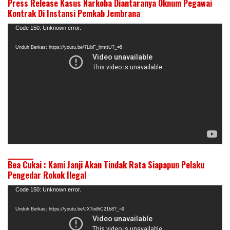
Press Release Kasus Narkoba Diantaranya Oknum Pegawai
Kontrak Di Instansi Pemkab Jembrana
Pemutar
Code 150: Unknown error.
Video
Unduh Berkas: https://youtu.be/7LibF_hmttU?_=8
Bea Cukai : Kami Janji Akan Tindak Rata Siapapun Pelaku
Pengedar Rokok Ilegal
Pemutar
Code 150: Unknown error.
Video
Unduh Berkas: https://youtu.be/JXTodhC21b8?_=9