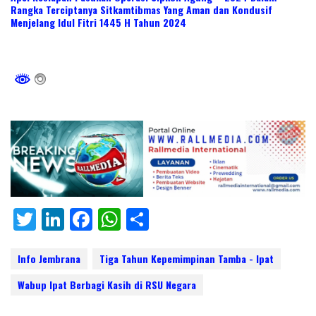
Rangka Terciptanya Sitkamtibmas Yang Aman dan Kondusif
Menjelang Idul Fitri 1445 H Tahun 2024
T
Li
F
W
S
w
n
ac
h
h
itt
k
e
at
ar
Info Jembrana
Tiga Tahun Kepemimpinan Tamba - Ipat
er
e
b
s
e
Wabup Ipat Berbagi Kasih di RSU Negara
dI
o
A