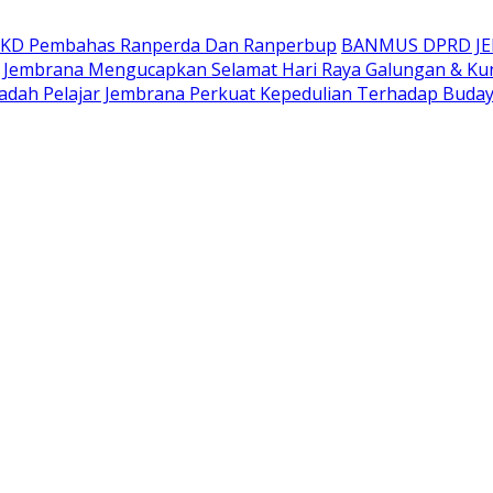
AKD Pembahas Ranperda Dan Ranperbup
BANMUS DPRD J
Jembrana Mengucapkan Selamat Hari Raya Galungan & Ku
adah Pelajar Jembrana Perkuat Kepedulian Terhadap Buda