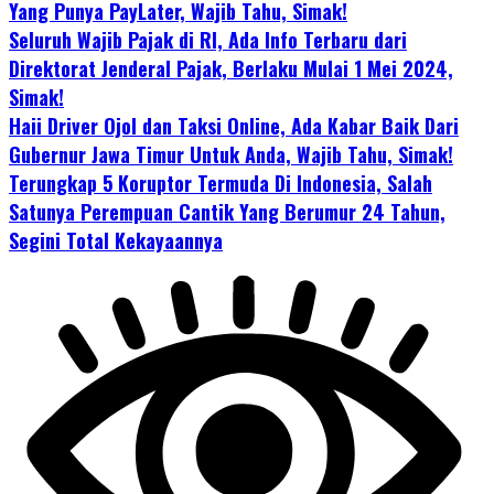
Yang Punya PayLater, Wajib Tahu, Simak!
Seluruh Wajib Pajak di RI, Ada Info Terbaru dari
Direktorat Jenderal Pajak, Berlaku Mulai 1 Mei 2024,
Simak!
Haii Driver Ojol dan Taksi Online, Ada Kabar Baik Dari
Gubernur Jawa Timur Untuk Anda, Wajib Tahu, Simak!
Terungkap 5 Koruptor Termuda Di Indonesia, Salah
Satunya Perempuan Cantik Yang Berumur 24 Tahun,
Segini Total Kekayaannya