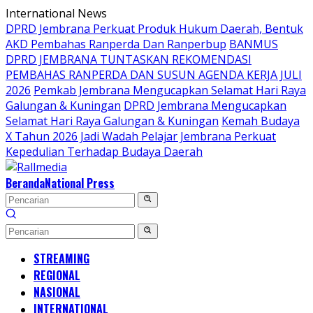
Langsung
International News
ke
DPRD Jembrana Perkuat Produk Hukum Daerah, Bentuk
konten
AKD Pembahas Ranperda Dan Ranperbup
BANMUS
DPRD JEMBRANA TUNTASKAN REKOMENDASI
PEMBAHAS RANPERDA DAN SUSUN AGENDA KERJA JULI
2026
Pemkab Jembrana Mengucapkan Selamat Hari Raya
Galungan & Kuningan
DPRD Jembrana Mengucapkan
Selamat Hari Raya Galungan & Kuningan
Kemah Budaya
X Tahun 2026 Jadi Wadah Pelajar Jembrana Perkuat
Kepedulian Terhadap Budaya Daerah
Beranda
National Press
STREAMING
REGIONAL
NASIONAL
INTERNATIONAL