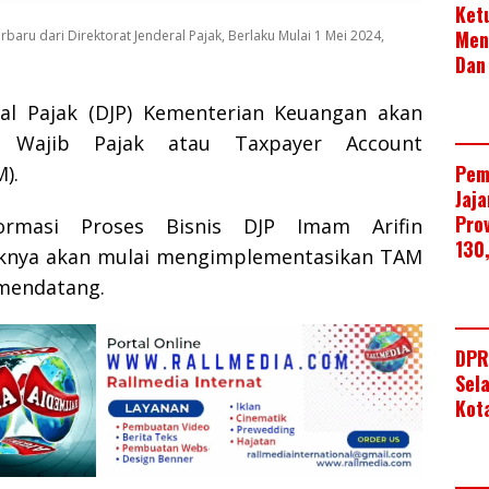
Ket
Men
erbaru dari Direktorat Jenderal Pajak, Berlaku Mulai 1 Mei 2024,
Dan
ral Pajak (DJP) Kementerian Keuangan akan
Wajib Pajak atau Taxpayer Account
Pem
).
Jaj
Pro
formasi Proses Bisnis DJP Imam Arifin
130
knya akan mulai mengimplementasikan TAM
mendatang.
DPR
Sel
Kot