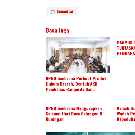
n
o
Komentar
k
Baca Juga
BANMUS 
TUNTASK
PEMBAHA
AGENDA K
DPRD Jembrana Perkuat Produk
Hukum Daerah, Bentuk AKD
Pembahas Ranperda Dan
Ranperbup
DPRD Jembrana Mengucapkan
Kemah Bu
Selamat Hari Raya Galungan &
Wadah Pe
Kuningan
Kepeduli
Daerah