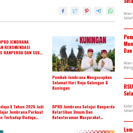
Sel
p
p
Ikla
Selam
Pem
DPRD JEMBRANA
Men
AN REKOMENDASI
Dan
S RANPERDA DAN SUSUN
ERJA JULI 2026
Iklan
Meng
Pemkab Jembrana Mengucapkan
Selamat Hari Raya Galungan &
RSU
Kuningan
Sel
daya X Tahun 2026 Jadi
DPRD Jembrana Setujui Ranperda
Kete
Selam
lajar Jembrana Perkuat
Ketertiban Umum Dan
an Terhadap Budaya
Ketenteraman Masyarakat
Menjadi Ranperda Inisiatif DPRD
Lem