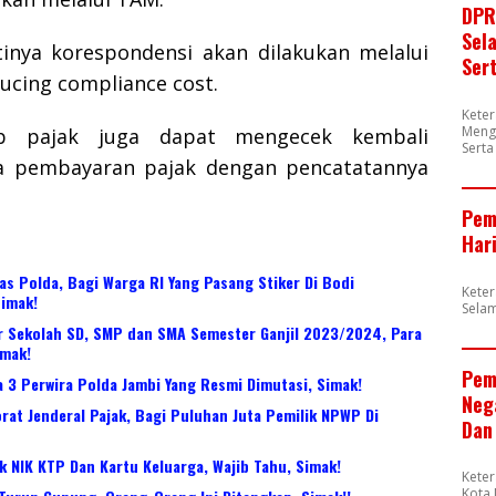
DPR
Sel
inya korespondensi akan dilakukan melalui
Ser
ucing compliance cost.
Kete
Meng
jib pajak juga dapat mengecek kembali
Sert
ra pembayaran pajak dengan pencatatannya
Pem
Har
tas Polda, Bagi Warga RI Yang Pasang Stiker Di Bodi
Kete
Simak!
Sela
ur Sekolah SD, SMP dan SMA Semester Ganjil 2023/2024, Para
imak!
Pem
a 3 Perwira Polda Jambi Yang Resmi Dimutasi, Simak!
Neg
orat Jenderal Pajak, Bagi Puluhan Juta Pemilik NPWP Di
Dan
k NIK KTP Dan Kartu Keluarga, Wajib Tahu, Simak!
Kete
Kota 