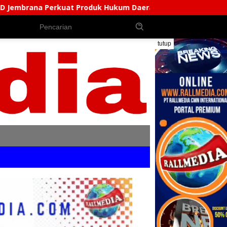
Produk Hukum Daerah, Bentuk AKD Pembahas Ranperda Dan R
tutup