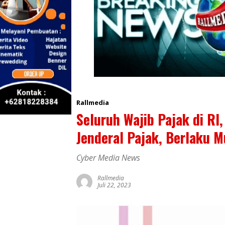
Rallmedia
Seluruh Wajib Pajak di RI,
Jenderal Pajak, Berlaku M
Cyber Media News
Rallmedia
Juli 22, 2023