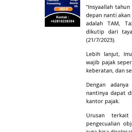
“Insyaallah tahun
depan nanti akan a
adalah TAM, Ta
dikutip dari tay
(21/7/2023).
Lebih lanjut, I
wajib pajak sepe
keberatan, dan se
Dengan adanya 
nantinya dapat d
kantor pajak.
Urusan terkait
pengecualian ob
juga bisa diseles