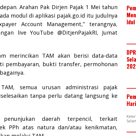
 depan. Arahan Pak Dirjen Pajak 1 Mei tahun
Pem
Men
da modul di aplikasi pajak.go.id itu judulnya
Idul
xpayer Account Management,” terangnya,
angan live YouTube @DitjenPajakRI, Jumat
DPR
mam merincikan TAM akan berisi data-data
Sela
rti pembayaran, bukti transfer, permohonan
202
bagainya.
TAM, semua urusan administrasi pajak
iselesaikan tanpa perlu datang langsung ke
Pem
Har
Kete
 penunjukan daerah terpencil, terkait
Selam
jek PPh atas natura dan/atau kenikmatan,
aikan melalui TAM.