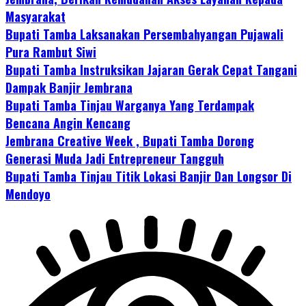
Masyarakat
Bupati Tamba Laksanakan Persembahyangan Pujawali
Pura Rambut Siwi
Bupati Tamba Instruksikan Jajaran Gerak Cepat Tangani
Dampak Banjir Jembrana
Bupati Tamba Tinjau Warganya Yang Terdampak
Bencana Angin Kencang
Jembrana Creative Week , Bupati Tamba Dorong
Generasi Muda Jadi Entrepreneur Tangguh
Bupati Tamba Tinjau Titik Lokasi Banjir Dan Longsor Di
Mendoyo