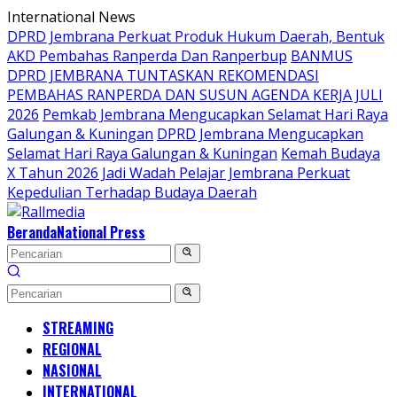
Langsung
International News
ke
DPRD Jembrana Perkuat Produk Hukum Daerah, Bentuk
konten
AKD Pembahas Ranperda Dan Ranperbup
BANMUS
DPRD JEMBRANA TUNTASKAN REKOMENDASI
PEMBAHAS RANPERDA DAN SUSUN AGENDA KERJA JULI
2026
Pemkab Jembrana Mengucapkan Selamat Hari Raya
Galungan & Kuningan
DPRD Jembrana Mengucapkan
Selamat Hari Raya Galungan & Kuningan
Kemah Budaya
X Tahun 2026 Jadi Wadah Pelajar Jembrana Perkuat
Kepedulian Terhadap Budaya Daerah
Beranda
National Press
STREAMING
REGIONAL
NASIONAL
INTERNATIONAL