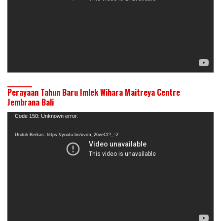
Perayaan Tahun Baru Imlek Wihara Maitreya Centre
Jembrana Bali
Pemutar
Code 150: Unknown error.
Video
Unduh Berkas: https://youtu.be/xvrm_26veCI?_=2