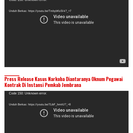
Pemutar
Video
Unduh Berkas: https://youtu.be/TmbybKsSl-k?_=7
Press Release Kasus Narkoba Diantaranya Oknum Pegawai
Kontrak Di Instansi Pemkab Jembrana
Pemutar
Code 150: Unknown error.
Video
Unduh Berkas: https://youtu.be/7LibF_hmttU?_=8