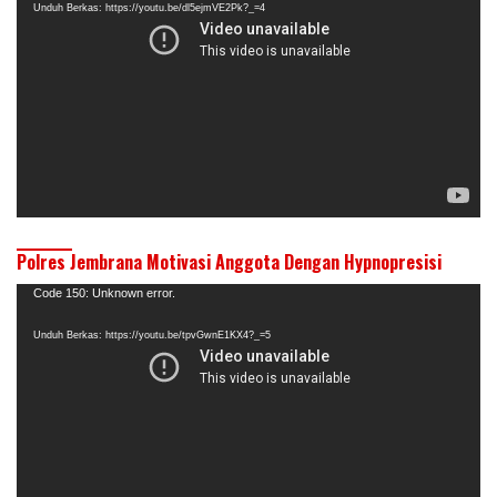
Unduh Berkas: https://youtu.be/dl5ejmVE2Pk?_=4
Polres Jembrana Motivasi Anggota Dengan Hypnopresisi
Pemutar
Code 150: Unknown error.
Video
Unduh Berkas: https://youtu.be/tpvGwnE1KX4?_=5