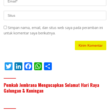
Simpan nama, email, dan situs web saya pada peramban ini
untuk komentar saya berikutnya.
T
Li
F
W
S
w
n
ac
h
h
itt
k
e
at
ar
Pemkab Jembrana Mengucapkan Selamat Hari Raya
er
e
b
s
e
Galungan & Kuningan
dI
o
A
n
o
p