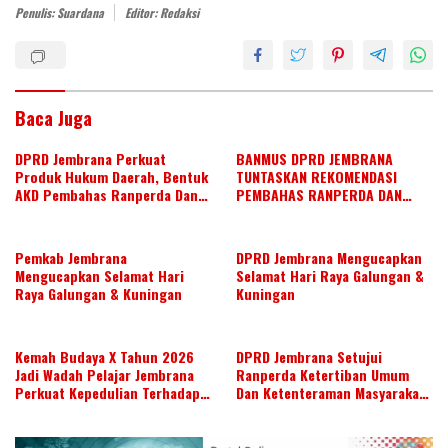
dI
o
A
Penulis: Suardana
Editor: Redaksi
n
o
p
k
p
Baca Juga
DPRD Jembrana Perkuat
BANMUS DPRD JEMBRANA
Produk Hukum Daerah, Bentuk
TUNTASKAN REKOMENDASI
AKD Pembahas Ranperda Dan
PEMBAHAS RANPERDA DAN
Ranperbup
SUSUN AGENDA KERJA JULI 2026
Pemkab Jembrana
DPRD Jembrana Mengucapkan
Mengucapkan Selamat Hari
Selamat Hari Raya Galungan &
Raya Galungan & Kuningan
Kuningan
Kemah Budaya X Tahun 2026
DPRD Jembrana Setujui
Jadi Wadah Pelajar Jembrana
Ranperda Ketertiban Umum
Perkuat Kepedulian Terhadap
Dan Ketenteraman Masyarakat
Budaya Daerah
Menjadi Ranperda Inisiatif
DPRD