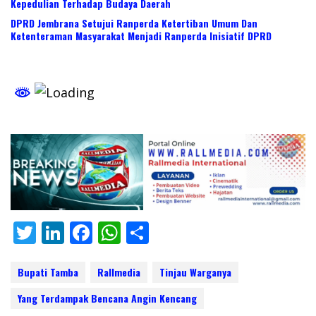
Kepedulian Terhadap Budaya Daerah
DPRD Jembrana Setujui Ranperda Ketertiban Umum Dan
Ketenteraman Masyarakat Menjadi Ranperda Inisiatif DPRD
T
Li
F
W
S
w
n
ac
h
h
itt
k
e
at
ar
Bupati Tamba
Rallmedia
Tinjau Warganya
er
e
b
s
e
Yang Terdampak Bencana Angin Kencang