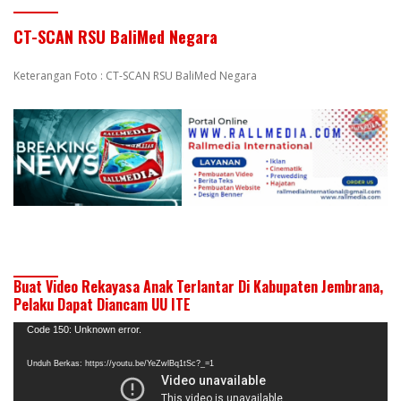
CT-SCAN RSU BaliMed Negara
Keterangan Foto : CT-SCAN RSU BaliMed Negara
Buat Video Rekayasa Anak Terlantar Di Kabupaten Jembrana,
Pelaku Dapat Diancam UU ITE
Pemutar
Code 150: Unknown error.
Video
Unduh Berkas: https://youtu.be/YeZwlBq1tSc?_=1