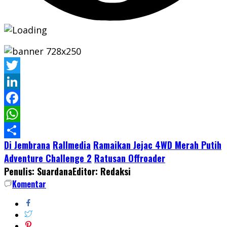
Twitter
LinkedIn
Facebook
WhatsApp
Di Jembrana
Rallmedia
Ramaikan Jejac 4WD Merah Putih
Share
Adventure Challenge 2
Ratusan Offroader
Penulis: Suardana
Editor: Redaksi
Komentar