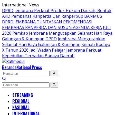
Langsung
International News
ke
DPRD Jembrana Perkuat Produk Hukum Daerah, Bentuk
konten
AKD Pembahas Ranperda Dan Ranperbup
BANMUS
DPRD JEMBRANA TUNTASKAN REKOMENDASI
PEMBAHAS RANPERDA DAN SUSUN AGENDA KERJA JULI
2026
Pemkab Jembrana Mengucapkan Selamat Hari Raya
Galungan & Kuningan
DPRD Jembrana Mengucapkan
Selamat Hari Raya Galungan & Kuningan
Kemah Budaya
X Tahun 2026 Jadi Wadah Pelajar Jembrana Perkuat
Kepedulian Terhadap Budaya Daerah
Beranda
National Press
STREAMING
REGIONAL
NASIONAL
INTERNATIONAL