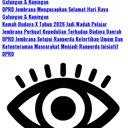
Galungan & Kuningan
DPRD Jembrana Mengucapkan Selamat Hari Raya
Galungan & Kuningan
Kemah Budaya X Tahun 2026 Jadi Wadah Pelajar
Jembrana Perkuat Kepedulian Terhadap Budaya Daerah
DPRD Jembrana Setujui Ranperda Ketertiban Umum Dan
Ketenteraman Masyarakat Menjadi Ranperda Inisiatif
DPRD