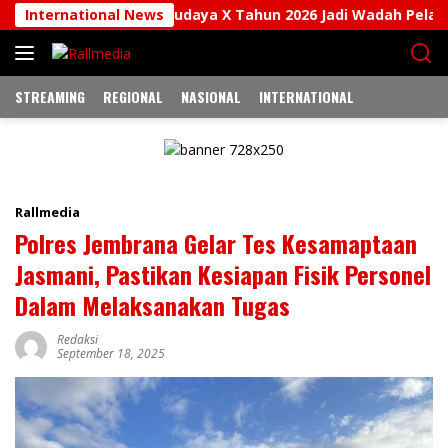
Langsung
Kemah Budaya X Tahun 2026 Jadi Wadah Pelajar Jembrana Pe
International News
ke
konten
STREAMING
REGIONAL
NASIONAL
INTERNATIONAL
Rallmedia
Polres Jembrana Gelar Tes Kesamaptaan
Jasmani, Pastikan Kesiapan Fisik Personel
Dalam Melaksanakan Tugas
Redaksi
September 18, 2025