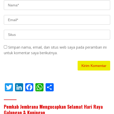
Simpan nama, email, dan situs web saya pada peramban ini
untuk komentar saya berikutnya.
T
Li
F
W
S
w
n
ac
h
h
itt
k
e
at
ar
Pemkab Jembrana Mengucapkan Selamat Hari Raya
er
e
b
s
e
Galungan & Kuningan