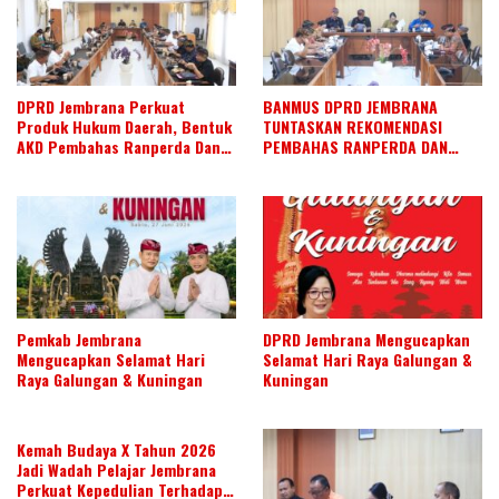
DPRD Jembrana Perkuat
BANMUS DPRD JEMBRANA
Produk Hukum Daerah, Bentuk
TUNTASKAN REKOMENDASI
AKD Pembahas Ranperda Dan
PEMBAHAS RANPERDA DAN
Ranperbup
SUSUN AGENDA KERJA JULI 2026
Pemkab Jembrana
DPRD Jembrana Mengucapkan
Mengucapkan Selamat Hari
Selamat Hari Raya Galungan &
Raya Galungan & Kuningan
Kuningan
Kemah Budaya X Tahun 2026
Jadi Wadah Pelajar Jembrana
Perkuat Kepedulian Terhadap