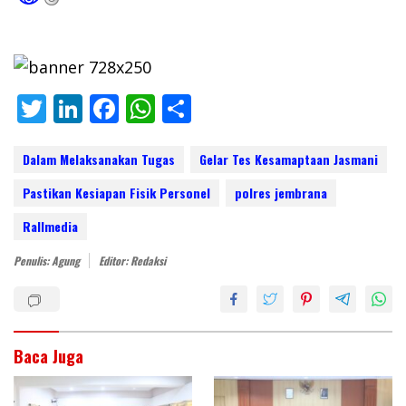
T
Li
F
W
S
w
n
ac
h
h
itt
k
e
at
ar
Dalam Melaksanakan Tugas
Gelar Tes Kesamaptaan Jasmani
er
e
b
s
e
Pastikan Kesiapan Fisik Personel
polres jembrana
dI
o
A
Rallmedia
n
o
p
Penulis: Agung
Editor: Redaksi
k
p
Baca Juga