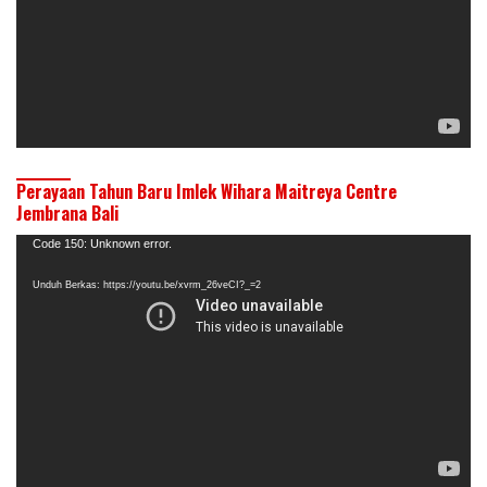
Perayaan Tahun Baru Imlek Wihara Maitreya Centre
Jembrana Bali
Pemutar
Code 150: Unknown error.
Video
Unduh Berkas: https://youtu.be/xvrm_26veCI?_=2