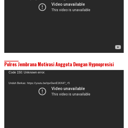
Polres Jembrana Motivasi Anggota Dengan Hypnopresisi
Pemutar
Code 150: Unknown error.
Video
Unduh Berkas: https://youtu.be/tpvGwnE1KX4?_=5