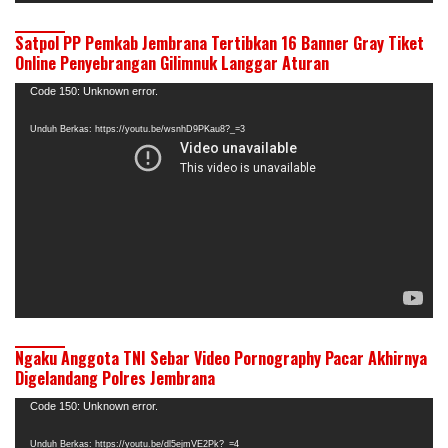
Satpol PP Pemkab Jembrana Tertibkan 16 Banner Gray Tiket
Online Penyebrangan Gilimnuk Langgar Aturan
Pemutar
Code 150: Unknown error.
Video
Unduh Berkas: https://youtu.be/wsnhD9PKau8?_=3
Ngaku Anggota TNI Sebar Video Pornography Pacar Akhirnya
Digelandang Polres Jembrana
Pemutar
Code 150: Unknown error.
Video
Unduh Berkas: https://youtu.be/dl5ejmVE2Pk?_=4