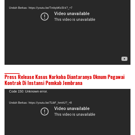
Video
Unduh Berkas: https://youtu.be/TmbybKsSl-k?_=7
Press Release Kasus Narkoba Diantaranya Oknum Pegawai
Kontrak Di Instansi Pemkab Jembrana
Pemutar
Code 150: Unknown error.
Video
Unduh Berkas: https://youtu.be/7LibF_hmttU?_=8