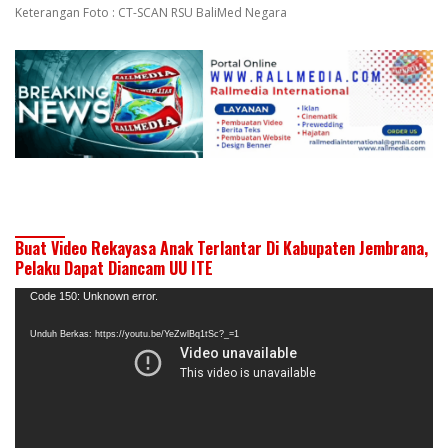
Keterangan Foto : CT-SCAN RSU BaliMed Negara
Buat Video Rekayasa Anak Terlantar Di Kabupaten Jembrana,
Pelaku Dapat Diancam UU ITE
Pemutar
Code 150: Unknown error.
Video
Unduh Berkas: https://youtu.be/YeZwlBq1tSc?_=1