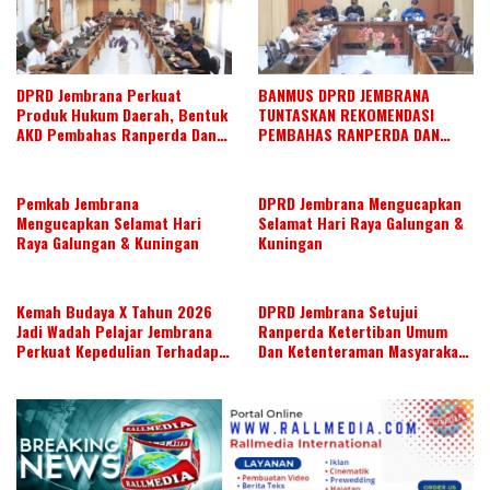
DPRD Jembrana Perkuat
BANMUS DPRD JEMBRANA
Produk Hukum Daerah, Bentuk
TUNTASKAN REKOMENDASI
AKD Pembahas Ranperda Dan
PEMBAHAS RANPERDA DAN
Ranperbup
SUSUN AGENDA KERJA JULI 2026
Pemkab Jembrana
DPRD Jembrana Mengucapkan
Mengucapkan Selamat Hari
Selamat Hari Raya Galungan &
Raya Galungan & Kuningan
Kuningan
Kemah Budaya X Tahun 2026
DPRD Jembrana Setujui
Jadi Wadah Pelajar Jembrana
Ranperda Ketertiban Umum
Perkuat Kepedulian Terhadap
Dan Ketenteraman Masyarakat
Budaya Daerah
Menjadi Ranperda Inisiatif
DPRD