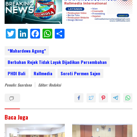
T
Li
F
W
S
w
n
ac
h
h
itt
k
e
at
ar
“Mahardewa Agung”
er
e
b
s
e
Berbahan Rejek Tidak Layak Dijadikan Persembahan
dI
o
A
PHDI Bali
Rallmedia
Soroti Permen Sajen
n
o
p
Penulis: Suardana
Editor: Redaksi
k
p
Baca Juga