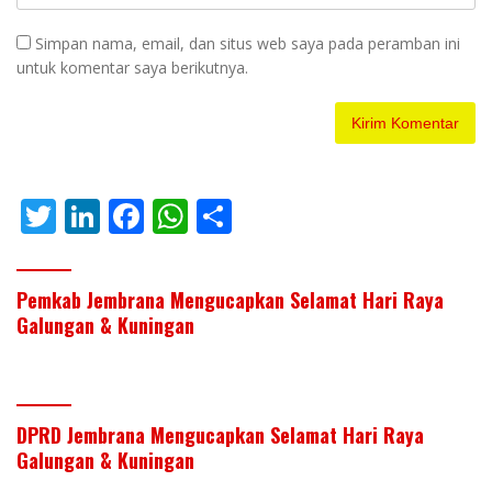
Simpan nama, email, dan situs web saya pada peramban ini
untuk komentar saya berikutnya.
T
Li
F
W
S
w
n
ac
h
h
itt
k
e
at
ar
Pemkab Jembrana Mengucapkan Selamat Hari Raya
er
e
b
s
e
Galungan & Kuningan
dI
o
A
n
o
p
k
p
DPRD Jembrana Mengucapkan Selamat Hari Raya
Galungan & Kuningan