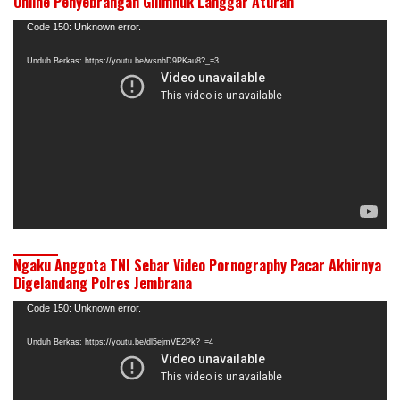
Online Penyebrangan Gilimnuk Langgar Aturan
Pemutar
Code 150: Unknown error.
Video
Unduh Berkas: https://youtu.be/wsnhD9PKau8?_=3
Ngaku Anggota TNI Sebar Video Pornography Pacar Akhirnya
Digelandang Polres Jembrana
Pemutar
Code 150: Unknown error.
Video
Unduh Berkas: https://youtu.be/dl5ejmVE2Pk?_=4