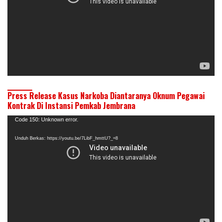
Press Release Kasus Narkoba Diantaranya Oknum Pegawai
Kontrak Di Instansi Pemkab Jembrana
Pemutar
Code 150: Unknown error.
Video
Unduh Berkas: https://youtu.be/7LibF_hmttU?_=8