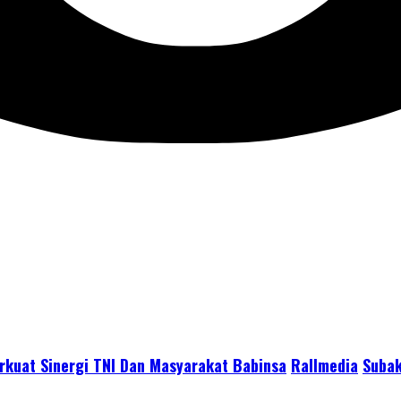
rkuat Sinergi TNI Dan Masyarakat Babinsa
Rallmedia
Suba