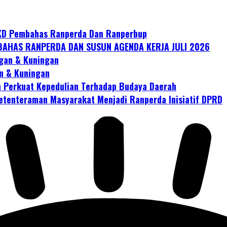
KD Pembahas Ranperda Dan Ranperbup
AHAS RANPERDA DAN SUSUN AGENDA KERJA JULI 2026
gan & Kuningan
n & Kuningan
 Perkuat Kepedulian Terhadap Budaya Daerah
tenteraman Masyarakat Menjadi Ranperda Inisiatif DPRD