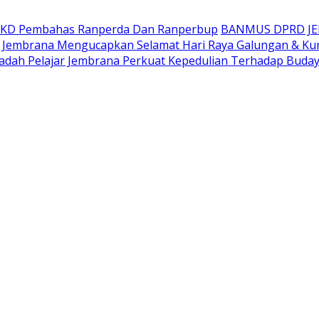
AKD Pembahas Ranperda Dan Ranperbup
BANMUS DPRD J
Jembrana Mengucapkan Selamat Hari Raya Galungan & Ku
adah Pelajar Jembrana Perkuat Kepedulian Terhadap Buda