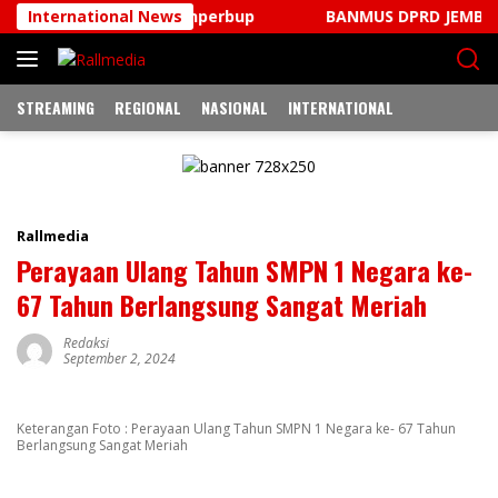
Langsung
erda Dan Ranperbup
International News
BANMUS DPRD JEMBRANA TUNTAS
ke
konten
STREAMING
REGIONAL
NASIONAL
INTERNATIONAL
Rallmedia
Perayaan Ulang Tahun SMPN 1 Negara ke-
67 Tahun Berlangsung Sangat Meriah
Redaksi
September 2, 2024
Keterangan Foto : Perayaan Ulang Tahun SMPN 1 Negara ke- 67 Tahun
Berlangsung Sangat Meriah