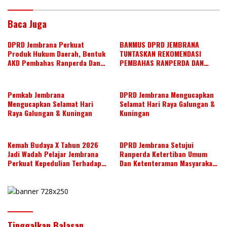
p
Baca Juga
DPRD Jembrana Perkuat
BANMUS DPRD JEMBRANA
Produk Hukum Daerah, Bentuk
TUNTASKAN REKOMENDASI
AKD Pembahas Ranperda Dan
PEMBAHAS RANPERDA DAN
Ranperbup
SUSUN AGENDA KERJA JULI 2026
Pemkab Jembrana
DPRD Jembrana Mengucapkan
Mengucapkan Selamat Hari
Selamat Hari Raya Galungan &
Raya Galungan & Kuningan
Kuningan
Kemah Budaya X Tahun 2026
DPRD Jembrana Setujui
Jadi Wadah Pelajar Jembrana
Ranperda Ketertiban Umum
Perkuat Kepedulian Terhadap
Dan Ketenteraman Masyarakat
Budaya Daerah
Menjadi Ranperda Inisiatif
DPRD
Tinggalkan Balasan