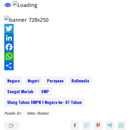
T
w
L
i
i
F
t
n
a
W
t
k
c
h
S
Negara
Negeri
Perayaan
Rallmedia
e
e
e
a
h
Sangat Meriah
SMP
r
d
b
t
a
Ulang Tahun SMPN 1 Negara ke- 67 Tahun
I
o
s
r
n
o
A
e
Penulis: Ari
Editor: Redaksi
k
p