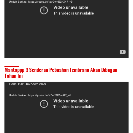
Unduh Berkas: https://youtu.be/tpvGwnE1KX4?_=5
Mantappp !! Senderan Pebuahan Jembrana Akan Dibagun
Tahun Ini
Pemutar
Code 150: Unknown error.
Video
Unduh Berkas: https://youtu.be/YZe5XICraAI?_=6