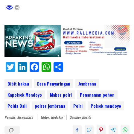
T
Li
F
W
S
w
n
ac
h
h
itt
k
e
at
ar
Bibit bakau
Desa Penyaringan
Jembrana
er
e
b
s
e
Kapolsek Mendoyo
Mabes polri
Penanaman pohon
dI
o
A
Polda Bali
polres jembrana
Polri
Polsek mendoyo
n
o
p
Penulis: Siswantara
Editor: Redaksi
Sumber Berita
k
p