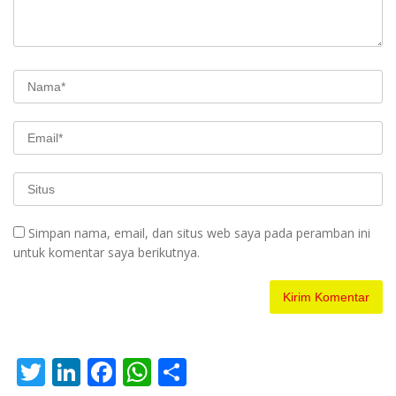
Simpan nama, email, dan situs web saya pada peramban ini
untuk komentar saya berikutnya.
T
Li
F
W
S