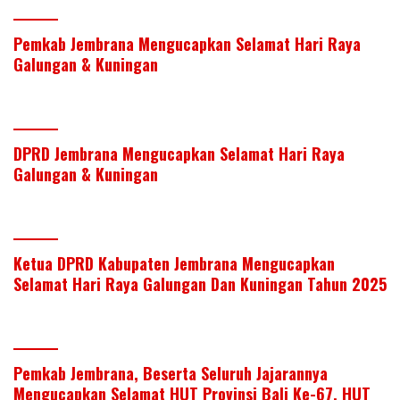
w
n
ac
h
h
itt
k
e
at
ar
Pemkab Jembrana Mengucapkan Selamat Hari Raya
er
e
b
s
e
Galungan & Kuningan
dI
o
A
n
o
p
k
p
DPRD Jembrana Mengucapkan Selamat Hari Raya
Galungan & Kuningan
Ketua DPRD Kabupaten Jembrana Mengucapkan
Selamat Hari Raya Galungan Dan Kuningan Tahun 2025
Pemkab Jembrana, Beserta Seluruh Jajarannya
Mengucapkan Selamat HUT Provinsi Bali Ke-67, HUT