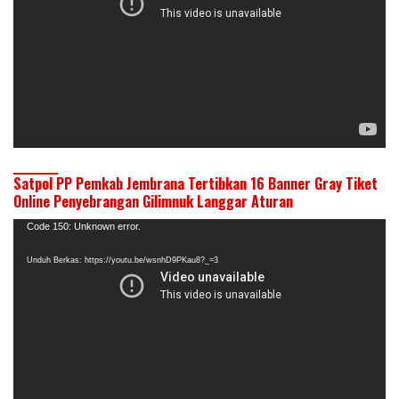
Satpol PP Pemkab Jembrana Tertibkan 16 Banner Gray Tiket
Online Penyebrangan Gilimnuk Langgar Aturan
Pemutar
Code 150: Unknown error.
Video
Unduh Berkas: https://youtu.be/wsnhD9PKau8?_=3