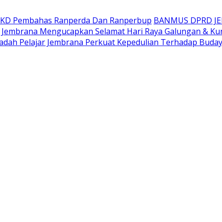
AKD Pembahas Ranperda Dan Ranperbup
BANMUS DPRD J
Jembrana Mengucapkan Selamat Hari Raya Galungan & Ku
adah Pelajar Jembrana Perkuat Kepedulian Terhadap Buda