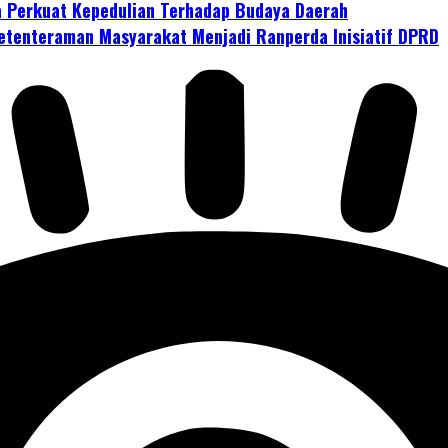
 Perkuat Kepedulian Terhadap Budaya Daerah
tenteraman Masyarakat Menjadi Ranperda Inisiatif DPRD