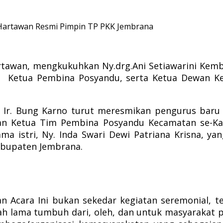
g Hartawan Resmi Pimpin TP PKK Jembrana
tawan, mengkukuhkan Ny.drg.Ani Setiawarini Kem
 Ketua Pembina Posyandu, serta Ketua Dewan Ke
n Ir. Bung Karno turut meresmikan pengurus bar
kan Ketua Tim Pembina Posyandu Kecamatan se-Ka
ma istri, Ny. Inda Swari Dewi Patriana Krisna, ya
abupaten Jembrana.
cara Ini bukan sekedar kegiatan seremonial, tet
lah lama tumbuh dari, oleh, dan untuk masyaraka