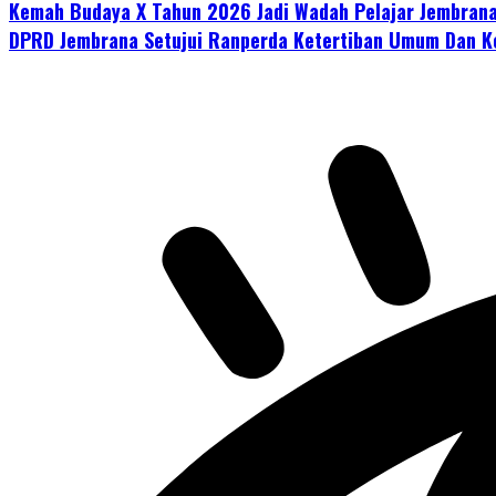
Kemah Budaya X Tahun 2026 Jadi Wadah Pelajar Jembrana
DPRD Jembrana Setujui Ranperda Ketertiban Umum Dan Ke