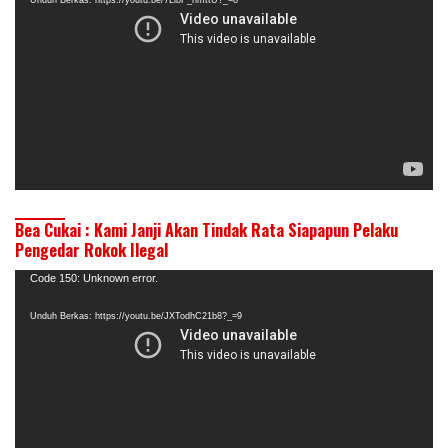
Unduh Berkas: https://youtu.be/7LibF_hmttU?_=8
Bea Cukai : Kami Janji Akan Tindak Rata Siapapun Pelaku
Pengedar Rokok Ilegal
Pemutar
Code 150: Unknown error.
Video
Unduh Berkas: https://youtu.be/JXTodhC21b8?_=9