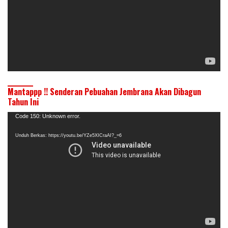
Mantappp !! Senderan Pebuahan Jembrana Akan Dibagun
Tahun Ini
Pemutar
Code 150: Unknown error.
Video
Unduh Berkas: https://youtu.be/YZe5XICraAI?_=6