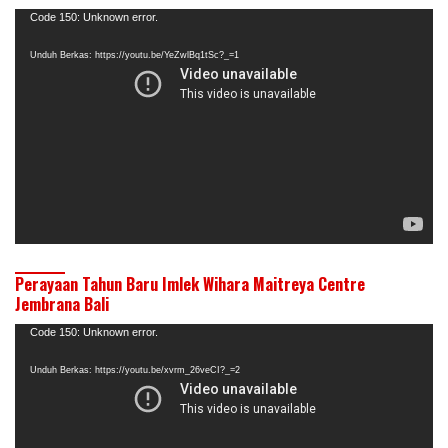
Pemutar
Code 150: Unknown error.
Video
Unduh Berkas: https://youtu.be/YeZwlBq1tSc?_=1
Perayaan Tahun Baru Imlek Wihara Maitreya Centre
Jembrana Bali
Pemutar
Code 150: Unknown error.
Video
Unduh Berkas: https://youtu.be/xvrm_26veCI?_=2