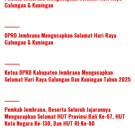
er
e
b
s
e
Galungan & Kuningan
dI
o
A
n
o
p
k
p
DPRD Jembrana Mengucapkan Selamat Hari Raya
Galungan & Kuningan
Ketua DPRD Kabupaten Jembrana Mengucapkan
Selamat Hari Raya Galungan Dan Kuningan Tahun 2025
Pemkab Jembrana, Beserta Seluruh Jajarannya
Mengucapkan Selamat HUT Provinsi Bali Ke-67, HUT
Kota Negara Ke-130, Dan HUT RI Ke-80