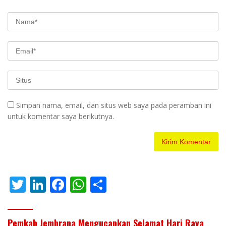
Simpan nama, email, dan situs web saya pada peramban ini
untuk komentar saya berikutnya.
T
Li
F
W
S
w
n
ac
h
h
itt
k
e
at
ar
Pemkab Jembrana Mengucapkan Selamat Hari Raya