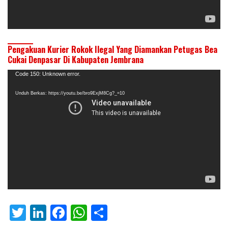
Pengakuan Kurier Rokok Ilegal Yang Diamankan Petugas Bea
Cukai Denpasar Di Kabupaten Jembrana
Pemutar
Code 150: Unknown error.
Video
Unduh Berkas: https://youtu.be/bro9ExjM8Cg?_=10
T
Li
F
W
S