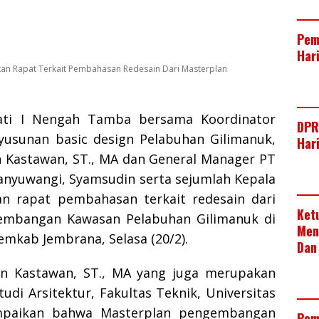
t
k
c
h
S
e
e
e
a
h
Pem
Har
r
d
b
t
a
an Rapat Terkait Pembahasan Redesain Dari Masterplan
I
o
s
r
n
o
A
e
ati I Nengah Tamba bersama Koordinator
k
p
DPR
usunan basic design Pelabuhan Gilimanuk,
Har
p
an Kastawan, ST., MA dan General Manager PT
nyuwangi, Syamsudin serta sejumlah Kepala
n rapat pembahasan terkait redesain dari
Ket
embangan Kawasan Pelabuhan Gilimanuk di
Men
mkab Jembrana, Selasa (20/2).
Dan
yan Kastawan, ST., MA yang juga merupakan
di Arsitektur, Fakultas Teknik, Universitas
paikan bahwa Masterplan pengembangan
Pem