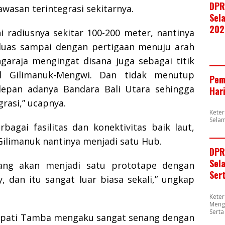
DPR
asan terintegrasi sekitarnya.
Sela
202
ini radiusnya sekitar 100-200 meter, nantinya
luas sampai dengan pertigaan menuju arah
garaja mengingat disana juga sebagai titik
l Gilimanuk-Mengwi. Dan tidak menutup
Pem
epan adanya Bandara Bali Utara sehingga
Har
rasi,” ucapnya.
Kete
Selam
bagai fasilitas dan konektivitas baik laut,
Gilimanuk nantinya menjadi satu Hub.
DPR
Sel
ng akan menjadi satu prototape dengan
Ser
, dan itu sangat luar biasa sekali,” ungkap
Kete
Meng
Sert
upati Tamba mengaku sangat senang dengan