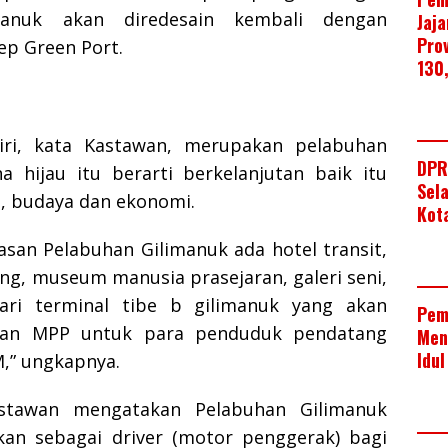
manuk akan diredesain kembali dengan
Jaj
Pro
p Green Port.
130
iri, kata Kastawan, merupakan pelabuhan
DPR
a hijau itu berarti berkelanjutan baik itu
Sel
n, budaya dan ekonomi.
Kot
wasan Pelabuhan Gilimanuk ada hotel transit,
ng, museum manusia prasejaran, galeri seni,
ari terminal tibe b gilimanuk yang akan
Pem
ngan MPP untuk para penduduk pendatang
Men
Idul
M,” ungkapnya.
astawan mengatakan Pelabuhan Gilimanuk
kan sebagai driver (motor penggerak) bagi