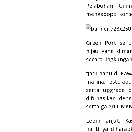
Pelabuhan Gili
mengadopsi konse
Green Port send
hijau yang diman
secara lingkunga
“Jadi nanti di Ka
marina, resto apu
serta upgrade d
difungsikan de
serta galeri UMK
Lebih lanjut, K
nantinya diharap