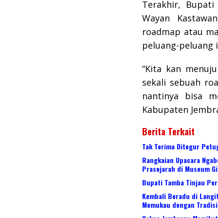
Terakhir, Bupati
Wayan Kastawan
roadmap atau mas
peluang-peluang i
“Kita kan menuj
sekali sebuah r
nantinya bisa me
Kabupaten Jembra
Berita Terkait
Tak Terima Ditegur Pet
Rangkaian Upacara Ngabe
Prasejarah di Museum G
Bupati Tamba Tinjau Per
Kembali Beradu di Langi
Memukau dengan Tradisi