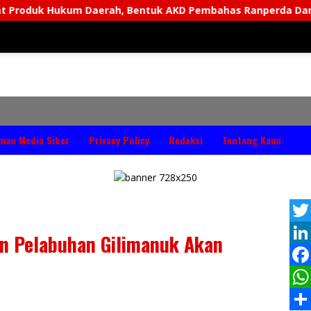
kum Daerah, Bentuk AKD Pembahas Ranperda Dan Ranperbup
man Media Siber
Privacy Policy
Redaksi
Tentang Kami
T
 Pelabuhan Gilimanuk Akan
w
L
i
i
F
t
n
a
W