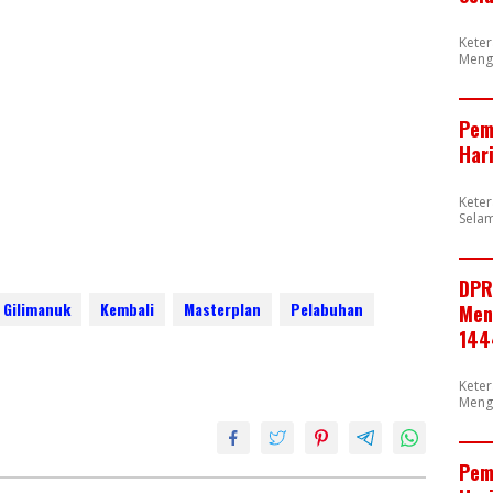
Kete
Meng
Pem
Har
Kete
Selam
DPR
Gilimanuk
Kembali
Masterplan
Pelabuhan
Men
144
Kete
Meng
Pem