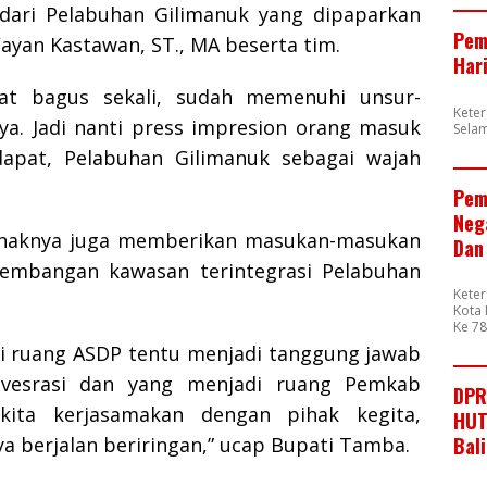
dari Pelabuhan Gilimanuk yang dipaparkan
Pem
 Wayan Kastawan, ST., MA beserta tim.
Har
at bagus sekali, sudah memenuhi unsur-
Kete
nya. Jadi nanti press impresion orang masuk
Sela
dapat, Pelabuhan Gilimanuk sebagai wajah
Pem
Neg
Pihaknya juga memberikan masukan-masukan
Dan
embangan kawasan terintegrasi Pelabuhan
Kete
Kota 
Ke 7
i ruang ASDP tentu menjadi tanggung jawab
ivesrasi dan yang menjadi ruang Pemkab
DPR
kita kerjasamakan dengan pihak kegita,
HUT
Bal
a berjalan beriringan,” ucap Bupati Tamba.