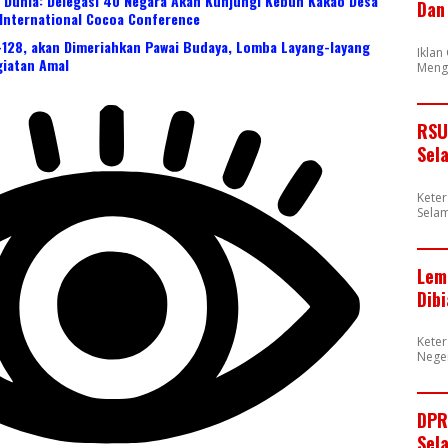
Dunia: Delegasi 40 Negara Akan Kunjungi Kebun Kakao Desa
Dan
 International Cocoa Conference
e-128, akan Dimeriahkan Pawai Budaya, Lomba Layang-layang
Iklan
giatan Amal
Meng
RSU
Sel
Kete
Selam
Lem
Dib
Keter
Neger
DPR
Sel