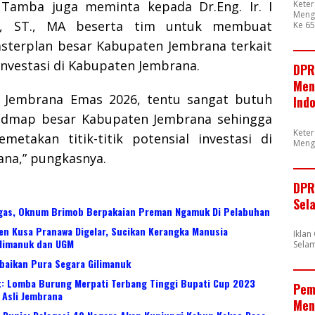
Kete
 Tamba juga meminta kepada Dr.Eng. Ir. I
Mengu
, ST., MA beserta tim untuk membuat
Ke 65
terplan besar Kabupaten Jembrana terkait
nvestasi di Kabupaten Jembrana.
DPR
Men
u Jembrana Emas 2026, tentu sangat butuh
Ind
oadmap besar Kabupaten Jembrana sehingga
Kete
metakan titik-titik potensial investasi di
Meng
na,” pungkasnya.
DPR
Sel
ugas, Oknum Brimob Berpakaian Preman Ngamuk Di Pelabuhan
n Kusa Pranawa Digelar, Sucikan Kerangka Manusia
Ikla
ilimanuk dan UGM
Selam
baikan Pura Segara Gilimanuk
t: Lomba Burung Merpati Terbang Tinggi Bupati Cup 2023
Pem
 Asli Jembrana
Men