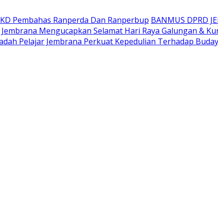
AKD Pembahas Ranperda Dan Ranperbup
BANMUS DPRD J
Jembrana Mengucapkan Selamat Hari Raya Galungan & Ku
adah Pelajar Jembrana Perkuat Kepedulian Terhadap Buda