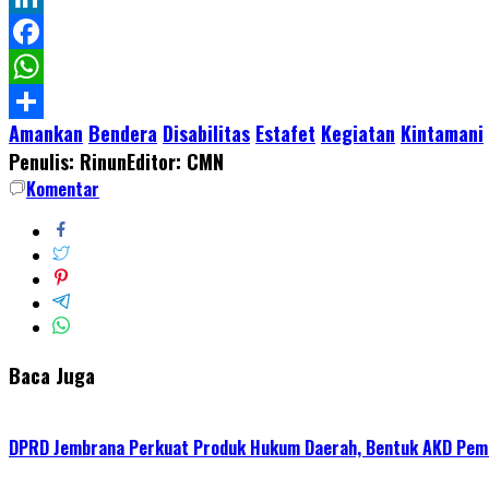
LinkedIn
Facebook
WhatsApp
Amankan
Bendera
Disabilitas
Estafet
Kegiatan
Kintamani
Share
Penulis: Rinun
Editor: CMN
Komentar
Baca Juga
DPRD Jembrana Perkuat Produk Hukum Daerah, Bentuk AKD Pem