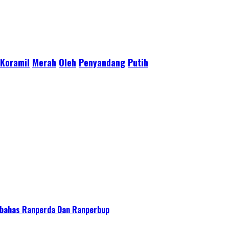
Koramil
Merah
Oleh
Penyandang
Putih
bahas Ranperda Dan Ranperbup