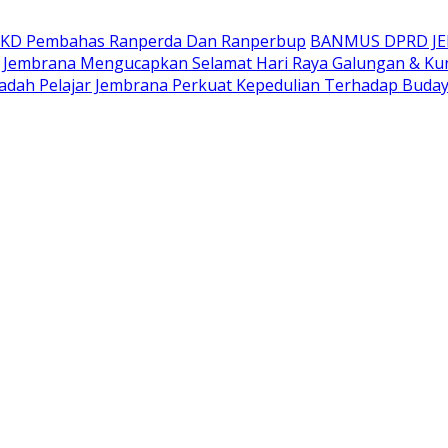
AKD Pembahas Ranperda Dan Ranperbup
BANMUS DPRD J
Jembrana Mengucapkan Selamat Hari Raya Galungan & Ku
adah Pelajar Jembrana Perkuat Kepedulian Terhadap Buda