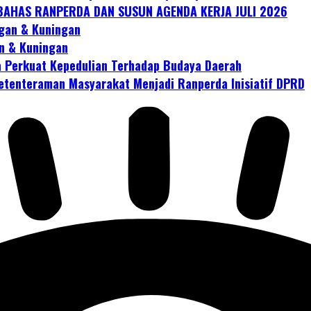
AHAS RANPERDA DAN SUSUN AGENDA KERJA JULI 2026
gan & Kuningan
n & Kuningan
 Perkuat Kepedulian Terhadap Budaya Daerah
tenteraman Masyarakat Menjadi Ranperda Inisiatif DPRD