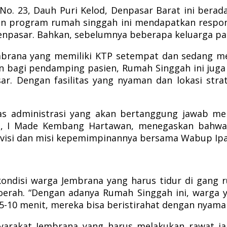
 No. 23, Dauh Puri Kelod, Denpasar Barat ini bera
aan program rumah singgah ini mendapatkan respo
npasar. Bahkan, sebelumnya beberapa keluarga pasi
mbrana yang memiliki KTP setempat dan sedang me
an bagi pendamping pasien, Rumah Singgah ini jug
ar. Dengan fasilitas yang nyaman dan lokasi str
s administrasi yang akan bertanggung jawab m
a, I Made Kembang Hartawan, menegaskan bahwa 
visi dan misi kepemimpinannya bersama Wabup Ipa
 kondisi warga Jembrana yang harus tidur di gan
oerah. “Dengan adanya Rumah Singgah ini, warga y
5-10 menit, mereka bisa beristirahat dengan nyama
syarakat Jembrana yang harus melakukan rawat j