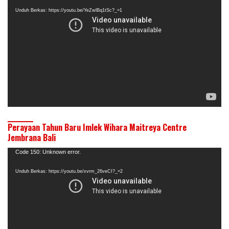
Video
Unduh Berkas: https://youtu.be/YeZwlBq1tSc?_=1
Perayaan Tahun Baru Imlek Wihara Maitreya Centre
Jembrana Bali
Pemutar
Code 150: Unknown error.
Video
Unduh Berkas: https://youtu.be/xvrm_26veCI?_=2