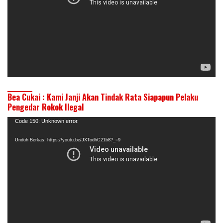
Bea Cukai : Kami Janji Akan Tindak Rata Siapapun Pelaku
Pengedar Rokok Ilegal
Pemutar
Code 150: Unknown error.
Video
Unduh Berkas: https://youtu.be/JXTodhC21b8?_=9