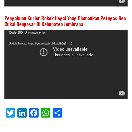
Pengakuan Kurier Rokok Ilegal Yang Diamankan Petugas Bea
Cukai Denpasar Di Kabupaten Jembrana
Pemutar
Code 150: Unknown error.
Video
Unduh Berkas: https://youtu.be/bro9ExjM8Cg?_=10
T
Li
F
W
S
w
n
ac
h
h
itt
k
e
at
ar