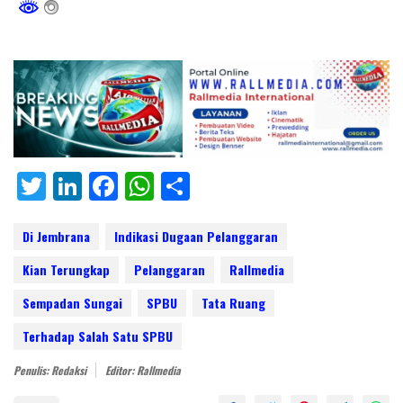
T
Li
F
W
S
w
n
ac
h
h
itt
k
e
at
ar
Di Jembrana
Indikasi Dugaan Pelanggaran
er
e
b
s
e
Kian Terungkap
Pelanggaran
Rallmedia
dI
o
A
Sempadan Sungai
SPBU
Tata Ruang
n
o
p
Terhadap Salah Satu SPBU
k
p
Penulis: Redaksi
Editor: Rallmedia