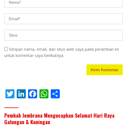
Simpan nama, email, dan situs web saya pada peramban ini
untuk komentar saya berikutnya.
T
Li
F
W
S
w
n
ac
h
h
itt
k
e
at
ar
Pemkab Jembrana Mengucapkan Selamat Hari Raya
er
e
b
s
e
Galungan & Kuningan