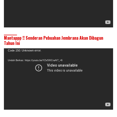
Mantappp !! Senderan Pebuahan Jembrana Akan Dibagun
Tahun Ini
Pemutar
Code 150: Unknown error.
Video
Unduh Berkas: https://youtu.be/YZe5XICraAI?_=6