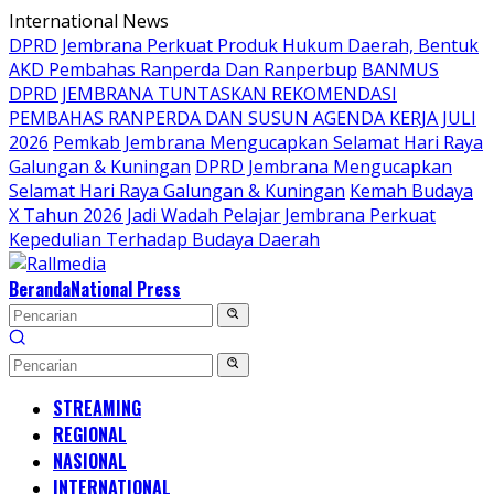
Langsung
International News
ke
DPRD Jembrana Perkuat Produk Hukum Daerah, Bentuk
konten
AKD Pembahas Ranperda Dan Ranperbup
BANMUS
DPRD JEMBRANA TUNTASKAN REKOMENDASI
PEMBAHAS RANPERDA DAN SUSUN AGENDA KERJA JULI
2026
Pemkab Jembrana Mengucapkan Selamat Hari Raya
Galungan & Kuningan
DPRD Jembrana Mengucapkan
Selamat Hari Raya Galungan & Kuningan
Kemah Budaya
X Tahun 2026 Jadi Wadah Pelajar Jembrana Perkuat
Kepedulian Terhadap Budaya Daerah
Beranda
National Press
STREAMING
REGIONAL
NASIONAL
INTERNATIONAL