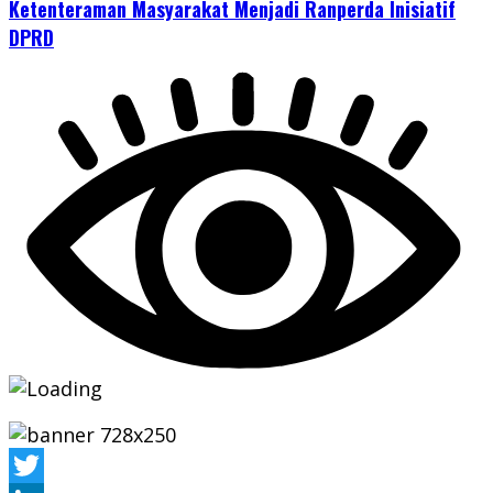
Ketenteraman Masyarakat Menjadi Ranperda Inisiatif
DPRD