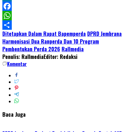
LinkedIn
Facebook
WhatsApp
Ditetapkan Dalam Rapat Bapemperda
DPRD Jembrana
Share
Harmonisasi Dua Ranperda Dan 10 Program
Pembentukan Perda 2026
Rallmedia
Penulis: Rallmedia
Editor: Redaksi
Komentar
Baca Juga