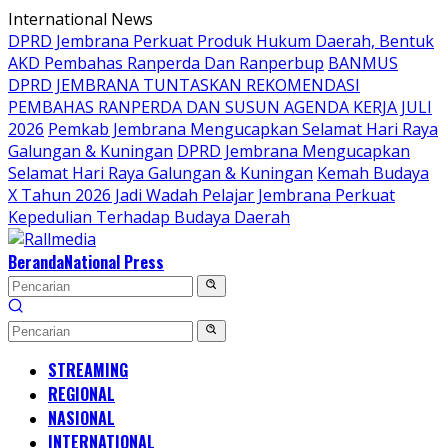
Langsung
International News
ke
DPRD Jembrana Perkuat Produk Hukum Daerah, Bentuk
konten
AKD Pembahas Ranperda Dan Ranperbup
BANMUS
DPRD JEMBRANA TUNTASKAN REKOMENDASI
PEMBAHAS RANPERDA DAN SUSUN AGENDA KERJA JULI
2026
Pemkab Jembrana Mengucapkan Selamat Hari Raya
Galungan & Kuningan
DPRD Jembrana Mengucapkan
Selamat Hari Raya Galungan & Kuningan
Kemah Budaya
X Tahun 2026 Jadi Wadah Pelajar Jembrana Perkuat
Kepedulian Terhadap Budaya Daerah
Beranda
National Press
STREAMING
REGIONAL
NASIONAL
INTERNATIONAL