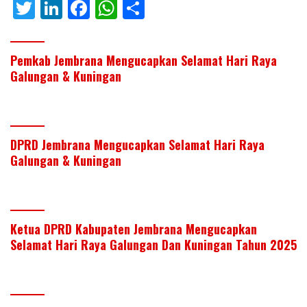
T
Li
F
W
S
w
n
ac
h
h
itt
k
e
at
ar
Pemkab Jembrana Mengucapkan Selamat Hari Raya
er
e
b
s
e
Galungan & Kuningan
dI
o
A
n
o
p
k
p
DPRD Jembrana Mengucapkan Selamat Hari Raya
Galungan & Kuningan
Ketua DPRD Kabupaten Jembrana Mengucapkan
Selamat Hari Raya Galungan Dan Kuningan Tahun 2025