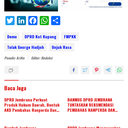
T
Li
F
W
S
w
n
ac
h
h
itt
k
e
at
ar
Demo
DPRD Kot Kupang
FMPKK
er
e
b
s
e
Tolak George Hadjoh
Unjuk Rasa
dI
o
A
Penulis: Arifin
Editor: Redaksi
n
o
p
k
p
Baca Juga
DPRD Jembrana Perkuat
BANMUS DPRD JEMBRANA
Produk Hukum Daerah, Bentuk
TUNTASKAN REKOMENDASI
AKD Pembahas Ranperda Dan
PEMBAHAS RANPERDA DAN
Ranperbup
SUSUN AGENDA KERJA JULI 2026
Pemkab Jembrana
DPRD Jembrana Mengucapkan