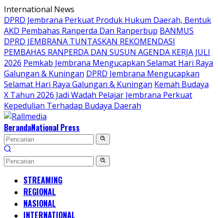
Langsung
International News
ke
DPRD Jembrana Perkuat Produk Hukum Daerah, Bentuk
konten
AKD Pembahas Ranperda Dan Ranperbup
BANMUS
DPRD JEMBRANA TUNTASKAN REKOMENDASI
PEMBAHAS RANPERDA DAN SUSUN AGENDA KERJA JULI
2026
Pemkab Jembrana Mengucapkan Selamat Hari Raya
Galungan & Kuningan
DPRD Jembrana Mengucapkan
Selamat Hari Raya Galungan & Kuningan
Kemah Budaya
X Tahun 2026 Jadi Wadah Pelajar Jembrana Perkuat
Kepedulian Terhadap Budaya Daerah
Beranda
National Press
STREAMING
REGIONAL
NASIONAL
INTERNATIONAL