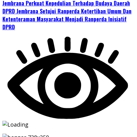
Jembrana Perkuat Kepedulian Terhadap Budaya Daerah
DPRD Jembrana Setujui Ranperda Ketertiban Umum Dan
Ketenteraman Masyarakat Menjadi Ranperda Inisiatif
DPRD