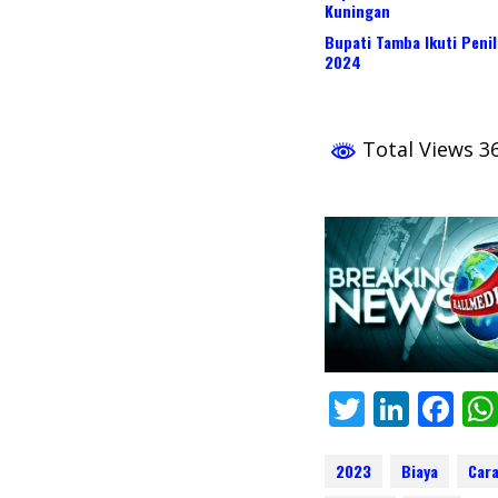
Kuningan
Bupati Tamba Ikuti Peni
2024
Total Views 3
T
Li
F
w
n
ac
itt
k
e
2023
Biaya
Car