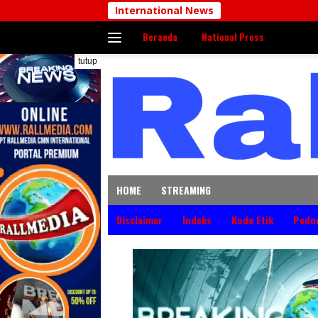
Langsung
International News
ke
Beranda
National Press
konten
tutup
HOME
STREAMING
Disclaimer
Indeks
Kode Etik
Pedo