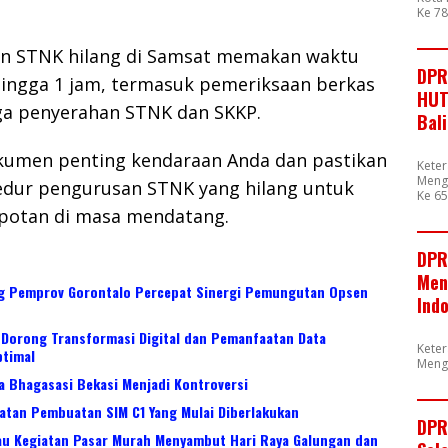
Ke 7
n STNK hilang di Samsat memakan waktu
DPR
hingga 1 jam, termasuk pemeriksaan berkas
HUT
ga penyerahan STNK dan SKKP.
Bal
umen penting kendaraan Anda dan pastikan
Kete
Mengu
dur pengurusan STNK yang hilang untuk
Ke 65
potan di masa mendatang.
DPR
Men
ng Pemprov Gorontalo Percepat Sinergi Pemungutan Opsen
Ind
 Dorong Transformasi Digital dan Pemanfaatan Data
Kete
timal
Meng
a Bhagasasi Bekasi Menjadi Kontroversi
ratan Pembuatan SIM C1 Yang Mulai Diberlakukan
DPR
au Kegiatan Pasar Murah Menyambut Hari Raya Galungan dan