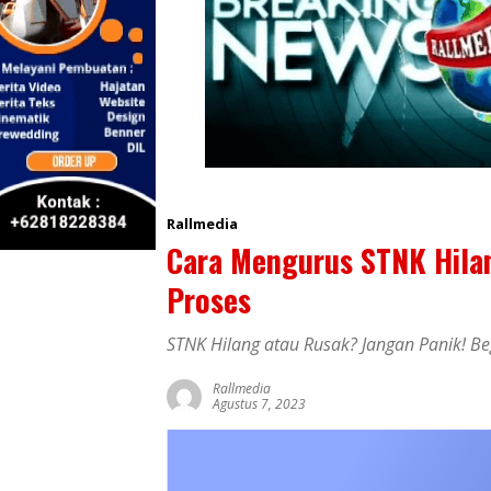
Rallmedia
Cara Mengurus STNK Hilan
Proses
STNK Hilang atau Rusak? Jangan Panik! Be
Rallmedia
Agustus 7, 2023