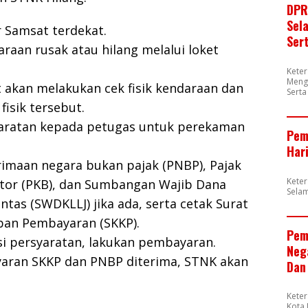
DPR
Sel
r Samsat terdekat.
Ser
araan rusak atau hilang melalui loket
Kete
Meng
 akan melakukan cek fisik kendaraan dan
Sert
fisik tersebut.
yaratan kepada petugas untuk perekaman
Pem
Har
rimaan negara bukan pajak (PNBP), Pajak
Kete
or (PKB), dan Sumbangan Wajib Dana
Sela
ntas (SWDKLLJ) jika ada, serta cetak Surat
ban Pembayaran (SKKP).
Pem
kasi persyaratan, lakukan pembayaran.
Neg
yaran SKKP dan PNBP diterima, STNK akan
Dan
Kete
Kota 