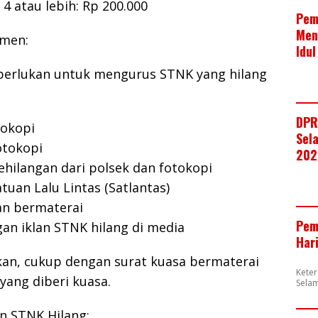
4 atau lebih: Rp 200.000
Pem
Men
umen:
Idul
erlukan untuk mengurus STNK yang hilang
DPR
tokopi
Sela
otokopi
202
kehilangan dari polsek dan fotokopi
tuan Lalu Lintas (Satlantas)
an bermaterai
Pem
an iklan STNK hilang di media
Har
kan, cukup dengan surat kuasa bermaterai
Kete
yang diberi kuasa.
Selam
n STNK Hilang: