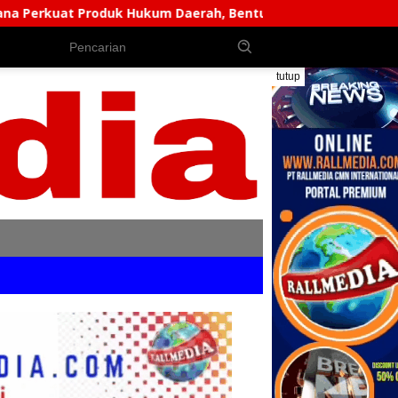
kum Daerah, Bentuk AKD Pembahas Ranperda Dan Ranperbup
tutup