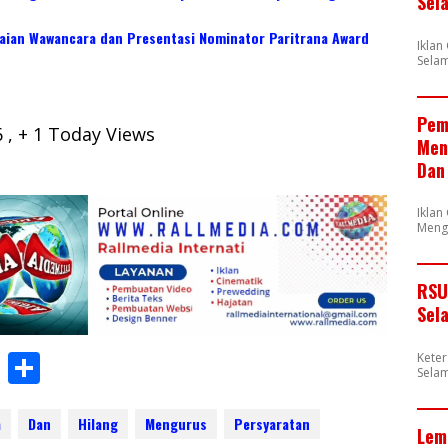
Sel
laian Wawancara dan Presentasi Nominator Paritrana Award
Ikla
Selam
Pem
6
, + 1 Today Views
Men
Dan
Iklan
Meng
RSU
Sel
W
S
Kete
Selam
h
h
at
ar
a
Dan
Hilang
Mengurus
Persyaratan
Lem