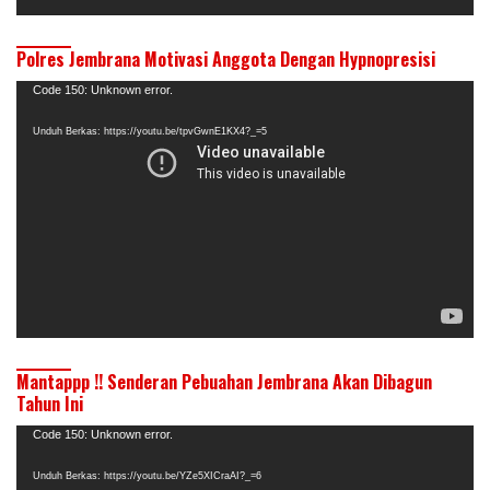
Polres Jembrana Motivasi Anggota Dengan Hypnopresisi
Pemutar
Code 150: Unknown error.
Video
Unduh Berkas: https://youtu.be/tpvGwnE1KX4?_=5
Mantappp !! Senderan Pebuahan Jembrana Akan Dibagun
Tahun Ini
Pemutar
Code 150: Unknown error.
Video
Unduh Berkas: https://youtu.be/YZe5XICraAI?_=6