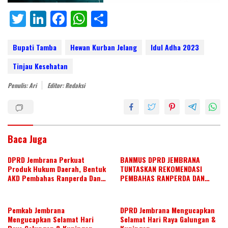
T
Li
F
W
S
w
n
ac
h
h
itt
k
e
at
ar
Bupati Tamba
Hewan Kurban Jelang
Idul Adha 2023
er
e
b
s
e
Tinjau Kesehatan
dI
o
A
Penulis: Ari
Editor: Redaksi
n
o
p
k
p
Baca Juga
DPRD Jembrana Perkuat
BANMUS DPRD JEMBRANA
Produk Hukum Daerah, Bentuk
TUNTASKAN REKOMENDASI
AKD Pembahas Ranperda Dan
PEMBAHAS RANPERDA DAN
Ranperbup
SUSUN AGENDA KERJA JULI 2026
Pemkab Jembrana
DPRD Jembrana Mengucapkan
Mengucapkan Selamat Hari
Selamat Hari Raya Galungan &