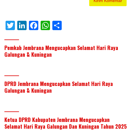
T
Li
F
W
S
w
n
ac
h
h
itt
k
e
at
ar
Pemkab Jembrana Mengucapkan Selamat Hari Raya
er
e
b
s
e
Galungan & Kuningan
dI
o
A
n
o
p
k
p
DPRD Jembrana Mengucapkan Selamat Hari Raya
Galungan & Kuningan
Ketua DPRD Kabupaten Jembrana Mengucapkan
Selamat Hari Raya Galungan Dan Kuningan Tahun 2025