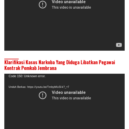
Klarifikasi Kasus Narkoba Yang Diduga Libatkan Pegawai
Kontrak Pemkab Jembrana
Pemutar
Code 150: Unknown error.
Video
Unduh Berkas: https://youtu.be/TmbybKsSl-k?_=7