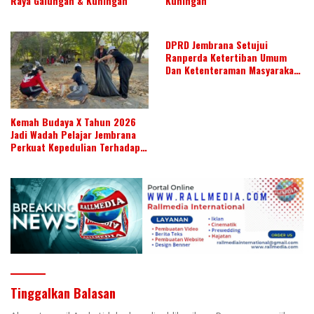
Raya Galungan & Kuningan
Kuningan
DPRD Jembrana Setujui
Ranperda Ketertiban Umum
Dan Ketenteraman Masyarakat
Menjadi Ranperda Inisiatif
DPRD
Kemah Budaya X Tahun 2026
Jadi Wadah Pelajar Jembrana
Perkuat Kepedulian Terhadap
Budaya Daerah
Tinggalkan Balasan