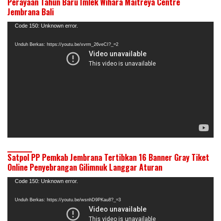
Perayaan Tahun Baru Imlek Wihara Maitreya Centre
Jembrana Bali
Pemutar
Code 150: Unknown error.
Video
Unduh Berkas: https://youtu.be/xvrm_26veCI?_=2
Satpol PP Pemkab Jembrana Tertibkan 16 Banner Gray Tiket
Online Penyebrangan Gilimnuk Langgar Aturan
Pemutar
Code 150: Unknown error.
Video
Unduh Berkas: https://youtu.be/wsnhD9PKau8?_=3