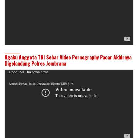
Ngaku Anggota TNI Sebar Video Pornography Pacar Akhirnya
Digelandang Polres Jembrana
Pemutar
Code 150: Unknown error.
Video
Unduh Berkas: https://youtu.be/dl5ejmVE2Pk?_=4