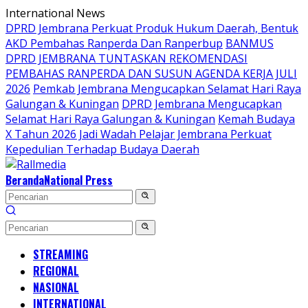
Langsung
International News
ke
DPRD Jembrana Perkuat Produk Hukum Daerah, Bentuk
konten
AKD Pembahas Ranperda Dan Ranperbup
BANMUS
DPRD JEMBRANA TUNTASKAN REKOMENDASI
PEMBAHAS RANPERDA DAN SUSUN AGENDA KERJA JULI
2026
Pemkab Jembrana Mengucapkan Selamat Hari Raya
Galungan & Kuningan
DPRD Jembrana Mengucapkan
Selamat Hari Raya Galungan & Kuningan
Kemah Budaya
X Tahun 2026 Jadi Wadah Pelajar Jembrana Perkuat
Kepedulian Terhadap Budaya Daerah
Beranda
National Press
STREAMING
REGIONAL
NASIONAL
INTERNATIONAL