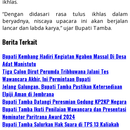
ikhlas.
“Dengan didasari rasa tulus ikhlas dalam
beryadnya, niscaya upacara ini akan berjalan
lancar dan labda karya,” ujar Bupati Tamba.
Berita Terkait
Bupati Kembang Hadiri Kegiatan Ngaben Massal Di Desa
Adat Manistutu
Tiga Calon Dirut Perumda Tribhuwana Jalani Tes
Wawancara Akhir, Ini Permintaan Bupati
Jelang Galungan, Bupati Tamba Pastikan Ketersediaan
Elpiji Aman di Jembrana
Bupati Tamba Datangi Peresmian Gedung KP2KP Negara
Bupati Tamba Ikuti Penilaian Wawancara dan Presentasi
Nominator Paritrana Award 2024
Bupati Tamba Salurkan Hak Suara di TPS 13 Kaliakah