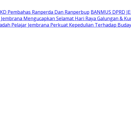
AKD Pembahas Ranperda Dan Ranperbup
BANMUS DPRD J
Jembrana Mengucapkan Selamat Hari Raya Galungan & Ku
adah Pelajar Jembrana Perkuat Kepedulian Terhadap Buda