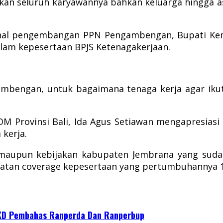
kan seluruh karyawannya bahkan keluarga hingga
sional pengembangan PPN Pengambengan, Bupati K
dalam kepesertaan BPJS Ketenagakerjaan.
ambengan, untuk bagaimana tenaga kerja agar iku
DM Provinsi Bali, Ida Agus Setiawan mengapresia
kerja.
 maupun kebijakan kabupaten Jembrana yang sudah
atan coverage kepesertaan yang pertumbuhannya 12
KD Pembahas Ranperda Dan Ranperbup