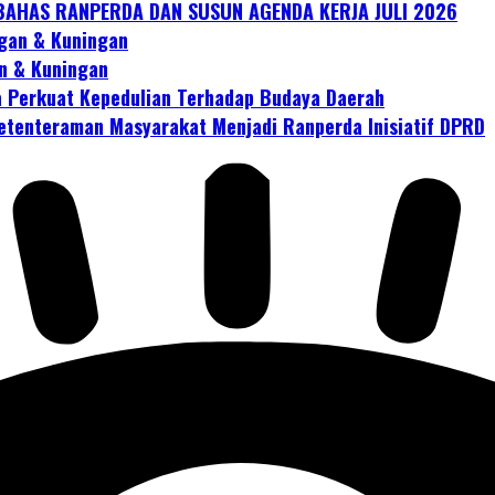
AHAS RANPERDA DAN SUSUN AGENDA KERJA JULI 2026
gan & Kuningan
n & Kuningan
 Perkuat Kepedulian Terhadap Budaya Daerah
tenteraman Masyarakat Menjadi Ranperda Inisiatif DPRD