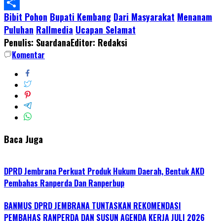
WhatsApp
Bibit Pohon
Bupati Kembang
Dari Masyarakat
Menanam
Share
Puluhan
Rallmedia
Ucapan Selamat
Penulis: Suardana
Editor: Redaksi
Komentar
Baca Juga
DPRD Jembrana Perkuat Produk Hukum Daerah, Bentuk AKD
Pembahas Ranperda Dan Ranperbup
BANMUS DPRD JEMBRANA TUNTASKAN REKOMENDASI
PEMBAHAS RANPERDA DAN SUSUN AGENDA KERJA JULI 2026