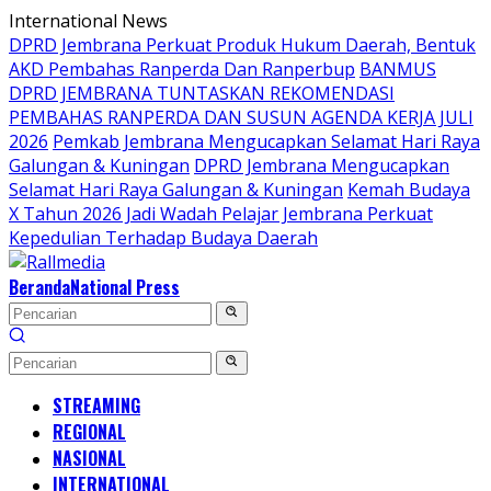
Langsung
International News
ke
DPRD Jembrana Perkuat Produk Hukum Daerah, Bentuk
konten
AKD Pembahas Ranperda Dan Ranperbup
BANMUS
DPRD JEMBRANA TUNTASKAN REKOMENDASI
PEMBAHAS RANPERDA DAN SUSUN AGENDA KERJA JULI
2026
Pemkab Jembrana Mengucapkan Selamat Hari Raya
Galungan & Kuningan
DPRD Jembrana Mengucapkan
Selamat Hari Raya Galungan & Kuningan
Kemah Budaya
X Tahun 2026 Jadi Wadah Pelajar Jembrana Perkuat
Kepedulian Terhadap Budaya Daerah
Beranda
National Press
STREAMING
REGIONAL
NASIONAL
INTERNATIONAL