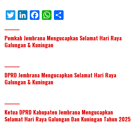
T
Li
F
W
S
w
n
ac
h
h
itt
k
e
at
ar
Pemkab Jembrana Mengucapkan Selamat Hari Raya
er
e
b
s
e
Galungan & Kuningan
dI
o
A
n
o
p
k
p
DPRD Jembrana Mengucapkan Selamat Hari Raya
Galungan & Kuningan
Ketua DPRD Kabupaten Jembrana Mengucapkan
Selamat Hari Raya Galungan Dan Kuningan Tahun 2025