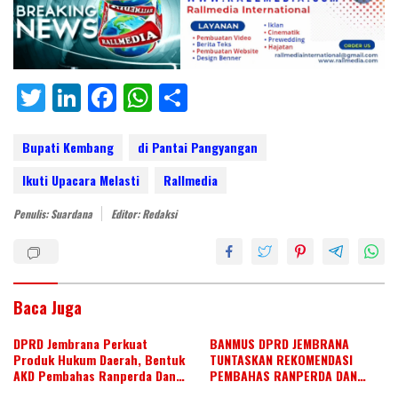
T
Li
F
W
S
w
n
ac
h
h
itt
k
e
at
ar
Bupati Kembang
di Pantai Pangyangan
er
e
b
s
e
Ikuti Upacara Melasti
Rallmedia
dI
o
A
Penulis: Suardana
Editor: Redaksi
n
o
p
k
p
Baca Juga
DPRD Jembrana Perkuat
BANMUS DPRD JEMBRANA
Produk Hukum Daerah, Bentuk
TUNTASKAN REKOMENDASI
AKD Pembahas Ranperda Dan
PEMBAHAS RANPERDA DAN
Ranperbup
SUSUN AGENDA KERJA JULI 2026