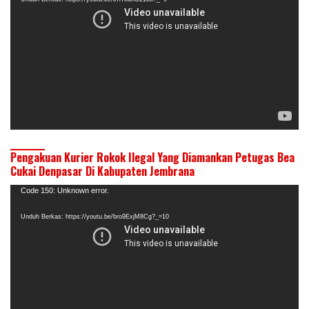
Pengakuan Kurier Rokok Ilegal Yang Diamankan Petugas Bea
Cukai Denpasar Di Kabupaten Jembrana
Pemutar
Code 150: Unknown error.
Video
Unduh Berkas: https://youtu.be/bro9ExjM8Cg?_=10