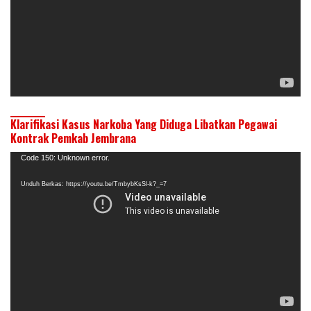
Klarifikasi Kasus Narkoba Yang Diduga Libatkan Pegawai
Kontrak Pemkab Jembrana
Pemutar
Code 150: Unknown error.
Video
Unduh Berkas: https://youtu.be/TmbybKsSl-k?_=7