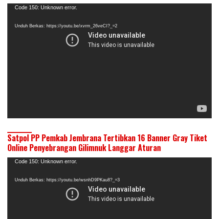
Pemutar
Code 150: Unknown error.
Video
Unduh Berkas: https://youtu.be/xvrm_26veCI?_=2
Satpol PP Pemkab Jembrana Tertibkan 16 Banner Gray Tiket
Online Penyebrangan Gilimnuk Langgar Aturan
Pemutar
Code 150: Unknown error.
Video
Unduh Berkas: https://youtu.be/wsnhD9PKau8?_=3