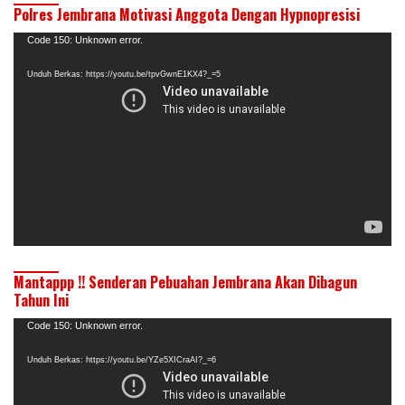
Polres Jembrana Motivasi Anggota Dengan Hypnopresisi
Pemutar
Code 150: Unknown error.
Video
Unduh Berkas: https://youtu.be/tpvGwnE1KX4?_=5
Mantappp !! Senderan Pebuahan Jembrana Akan Dibagun
Tahun Ini
Pemutar
Code 150: Unknown error.
Video
Unduh Berkas: https://youtu.be/YZe5XICraAI?_=6