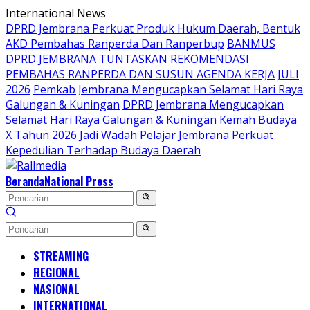
Langsung
International News
ke
DPRD Jembrana Perkuat Produk Hukum Daerah, Bentuk
konten
AKD Pembahas Ranperda Dan Ranperbup
BANMUS
DPRD JEMBRANA TUNTASKAN REKOMENDASI
PEMBAHAS RANPERDA DAN SUSUN AGENDA KERJA JULI
2026
Pemkab Jembrana Mengucapkan Selamat Hari Raya
Galungan & Kuningan
DPRD Jembrana Mengucapkan
Selamat Hari Raya Galungan & Kuningan
Kemah Budaya
X Tahun 2026 Jadi Wadah Pelajar Jembrana Perkuat
Kepedulian Terhadap Budaya Daerah
Beranda
National Press
STREAMING
REGIONAL
NASIONAL
INTERNATIONAL