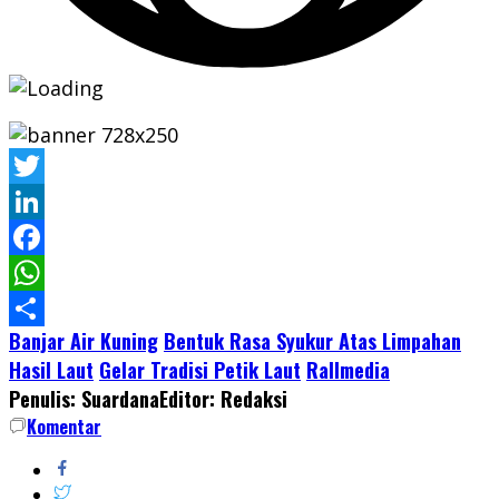
Twitter
LinkedIn
Facebook
WhatsApp
Banjar Air Kuning
Bentuk Rasa Syukur Atas Limpahan
Share
Hasil Laut
Gelar Tradisi Petik Laut
Rallmedia
Penulis: Suardana
Editor: Redaksi
Komentar