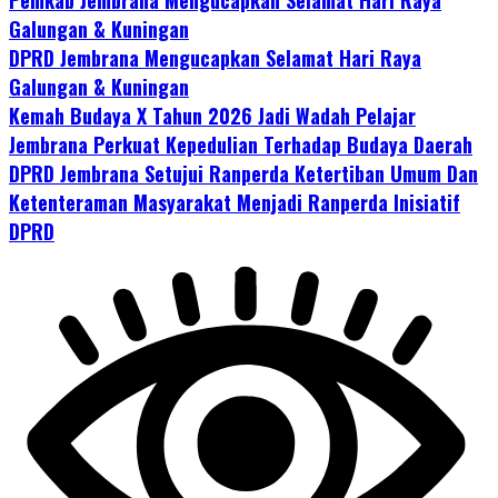
Galungan & Kuningan
DPRD Jembrana Mengucapkan Selamat Hari Raya
Galungan & Kuningan
Kemah Budaya X Tahun 2026 Jadi Wadah Pelajar
Jembrana Perkuat Kepedulian Terhadap Budaya Daerah
DPRD Jembrana Setujui Ranperda Ketertiban Umum Dan
Ketenteraman Masyarakat Menjadi Ranperda Inisiatif
DPRD