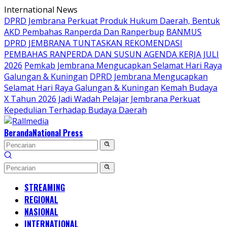
Langsung
International News
ke
DPRD Jembrana Perkuat Produk Hukum Daerah, Bentuk
konten
AKD Pembahas Ranperda Dan Ranperbup
BANMUS
DPRD JEMBRANA TUNTASKAN REKOMENDASI
PEMBAHAS RANPERDA DAN SUSUN AGENDA KERJA JULI
2026
Pemkab Jembrana Mengucapkan Selamat Hari Raya
Galungan & Kuningan
DPRD Jembrana Mengucapkan
Selamat Hari Raya Galungan & Kuningan
Kemah Budaya
X Tahun 2026 Jadi Wadah Pelajar Jembrana Perkuat
Kepedulian Terhadap Budaya Daerah
Beranda
National Press
STREAMING
REGIONAL
NASIONAL
INTERNATIONAL