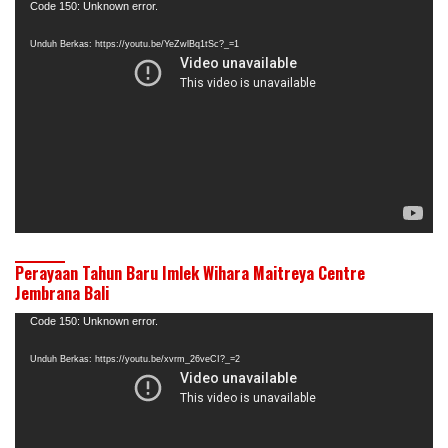
Pemutar
Code 150: Unknown error.
Video
Unduh Berkas: https://youtu.be/YeZwlBq1tSc?_=1
Perayaan Tahun Baru Imlek Wihara Maitreya Centre
Jembrana Bali
Pemutar
Code 150: Unknown error.
Video
Unduh Berkas: https://youtu.be/xvrm_26veCI?_=2