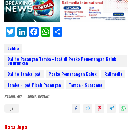
T
Li
F
W
S
w
n
ac
h
h
itt
k
e
at
ar
baliho
er
e
b
s
e
Baliho Pasangan Tamba - Ipat di Posko Pemenangan Baluk
Diturunkan
dI
o
A
Baliho Tamba Ipat
Posko Pemenangan Baluk
Rallmedia
n
o
p
Tamba - Ipat Pisah Pasangan
Tamba - Suardana
k
p
Penulis: Ari
Editor: Redaksi
Baca Juga