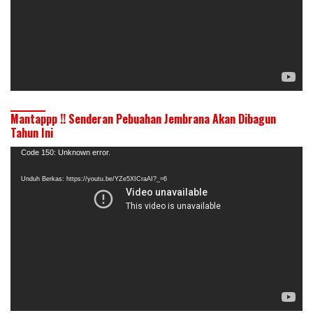
Mantappp !! Senderan Pebuahan Jembrana Akan Dibagun
Tahun Ini
Pemutar
Code 150: Unknown error.
Video
Unduh Berkas: https://youtu.be/YZe5XICraAI?_=6