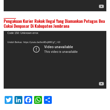
Pengakuan Kurier Rokok Ilegal Yang Diamankan Petugas Bea
Cukai Denpasar Di Kabupaten Jembrana
Pemutar
Code 150: Unknown error.
Video
Unduh Berkas: https://youtu.be/bro9ExjM8Cg?_=10
T
Li
F
W
S
w
n
ac
h
h