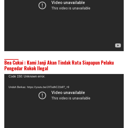
Bea Cukai : Kami Janji Akan Tindak Rata Siapapun Pelaku
Pengedar Rokok Ilegal
Pemutar
Code 150: Unknown error.
Video
Unduh Berkas: https://youtu.be/JXTodhC21b8?_=9