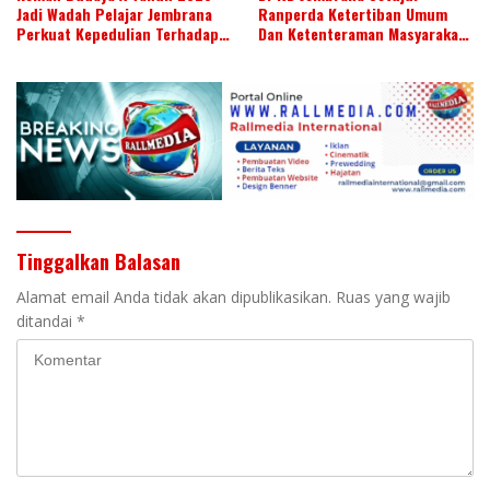
Jadi Wadah Pelajar Jembrana
Ranperda Ketertiban Umum
Perkuat Kepedulian Terhadap
Dan Ketenteraman Masyarakat
Budaya Daerah
Menjadi Ranperda Inisiatif
DPRD
Tinggalkan Balasan
Alamat email Anda tidak akan dipublikasikan.
Ruas yang wajib
ditandai
*