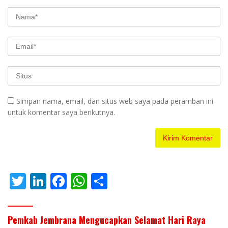
Simpan nama, email, dan situs web saya pada peramban ini
untuk komentar saya berikutnya.
T
Li
F
W
S
w
n
ac
h
h
itt
k
e
at
ar
Pemkab Jembrana Mengucapkan Selamat Hari Raya