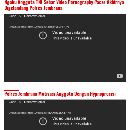
Ngaku Anggota TNI Sebar Video Pornography Pacar Akhirnya
Digelandang Polres Jembrana
Pemutar
Code 150: Unknown error.
Video
Unduh Berkas: https://youtu.be/dl5ejmVE2Pk?_=4
Polres Jembrana Motivasi Anggota Dengan Hypnopresisi
Pemutar
Code 150: Unknown error.
Video
Unduh Berkas: https://youtu.be/tpvGwnE1KX4?_=5