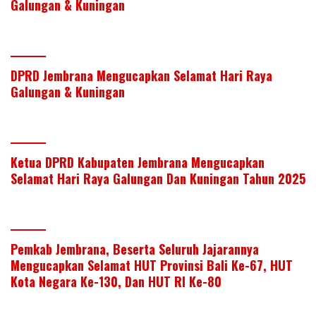
er
e
b
s
e
Galungan & Kuningan
dI
o
A
n
o
p
k
p
DPRD Jembrana Mengucapkan Selamat Hari Raya
Galungan & Kuningan
Ketua DPRD Kabupaten Jembrana Mengucapkan
Selamat Hari Raya Galungan Dan Kuningan Tahun 2025
Pemkab Jembrana, Beserta Seluruh Jajarannya
Mengucapkan Selamat HUT Provinsi Bali Ke-67, HUT
Kota Negara Ke-130, Dan HUT RI Ke-80