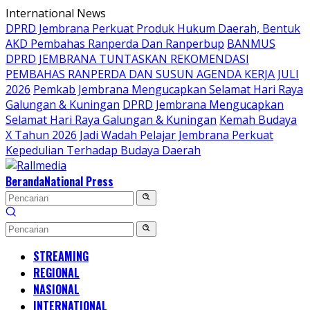
Langsung
International News
ke
DPRD Jembrana Perkuat Produk Hukum Daerah, Bentuk
konten
AKD Pembahas Ranperda Dan Ranperbup
BANMUS
DPRD JEMBRANA TUNTASKAN REKOMENDASI
PEMBAHAS RANPERDA DAN SUSUN AGENDA KERJA JULI
2026
Pemkab Jembrana Mengucapkan Selamat Hari Raya
Galungan & Kuningan
DPRD Jembrana Mengucapkan
Selamat Hari Raya Galungan & Kuningan
Kemah Budaya
X Tahun 2026 Jadi Wadah Pelajar Jembrana Perkuat
Kepedulian Terhadap Budaya Daerah
Beranda
National Press
STREAMING
REGIONAL
NASIONAL
INTERNATIONAL