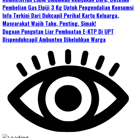
Pembelian Gas Elpiji 3 Kg Untuk Pengendalian Konsumsi
Info Terkini Dari Dukcapil Perihal Kartu Keluarga,
Masyarakat Wajib Tahu, Penting, Simak!
Dugaan Pungutan Liar Pembuatan E-KTP Di UPT
Dispendukcapil Ambunten Dikeluhkan Warga