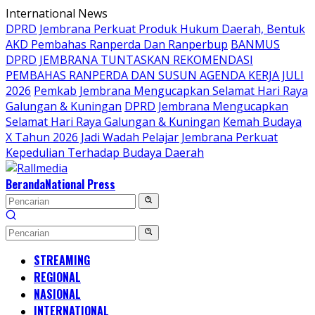
Langsung
International News
ke
DPRD Jembrana Perkuat Produk Hukum Daerah, Bentuk
konten
AKD Pembahas Ranperda Dan Ranperbup
BANMUS
DPRD JEMBRANA TUNTASKAN REKOMENDASI
PEMBAHAS RANPERDA DAN SUSUN AGENDA KERJA JULI
2026
Pemkab Jembrana Mengucapkan Selamat Hari Raya
Galungan & Kuningan
DPRD Jembrana Mengucapkan
Selamat Hari Raya Galungan & Kuningan
Kemah Budaya
X Tahun 2026 Jadi Wadah Pelajar Jembrana Perkuat
Kepedulian Terhadap Budaya Daerah
Beranda
National Press
STREAMING
REGIONAL
NASIONAL
INTERNATIONAL