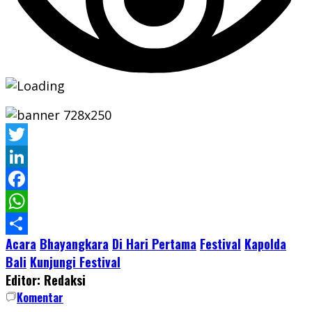
Twitter
LinkedIn
Facebook
WhatsApp
Acara
Bhayangkara
Di Hari Pertama
Festival
Kapolda
Share
Bali
Kunjungi Festival
Editor: Redaksi
Komentar