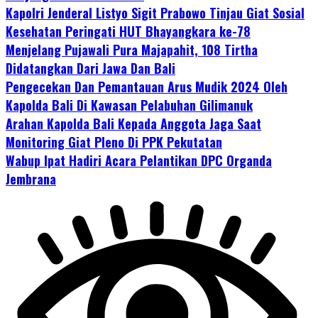
Kapolri Jenderal Listyo Sigit Prabowo Tinjau Giat Sosial
Kesehatan Peringati HUT Bhayangkara ke-78
Menjelang Pujawali Pura Majapahit, 108 Tirtha
Didatangkan Dari Jawa Dan Bali
Pengecekan Dan Pemantauan Arus Mudik 2024 Oleh
Kapolda Bali Di Kawasan Pelabuhan Gilimanuk
Arahan Kapolda Bali Kepada Anggota Jaga Saat
Monitoring Giat Pleno Di PPK Pekutatan
Wabup Ipat Hadiri Acara Pelantikan DPC Organda
Jembrana