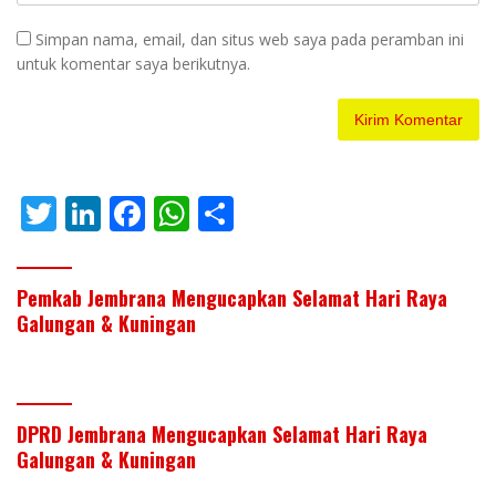
Simpan nama, email, dan situs web saya pada peramban ini
untuk komentar saya berikutnya.
T
Li
F
W
S
w
n
ac
h
h
itt
k
e
at
ar
Pemkab Jembrana Mengucapkan Selamat Hari Raya
er
e
b
s
e
Galungan & Kuningan
dI
o
A
n
o
p
k
p
DPRD Jembrana Mengucapkan Selamat Hari Raya
Galungan & Kuningan