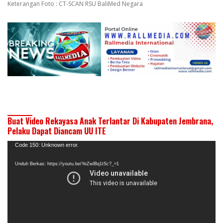
Keterangan Foto : CT-SCAN RSU BaliMed Negara
Buat Video Rekayasa Anak Terlantar Di Kabupaten Jembrana,
Pelaku Dapat Diancam UU ITE
Pemutar
Code 150: Unknown error.
Video
Unduh Berkas: https://youtu.be/YeZwlBq1tSc?_=1