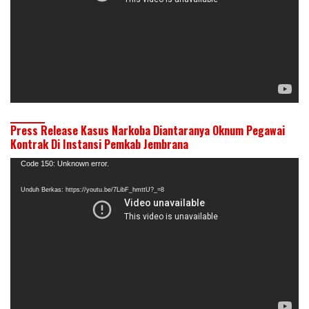
Press Release Kasus Narkoba Diantaranya Oknum Pegawai
Kontrak Di Instansi Pemkab Jembrana
Pemutar
Code 150: Unknown error.
Video
Unduh Berkas: https://youtu.be/7LibF_hmttU?_=8