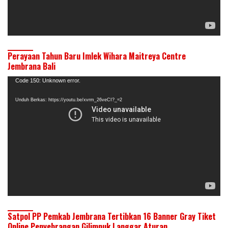
Perayaan Tahun Baru Imlek Wihara Maitreya Centre
Jembrana Bali
Pemutar
Code 150: Unknown error.
Video
Unduh Berkas: https://youtu.be/xvrm_26veCI?_=2
Satpol PP Pemkab Jembrana Tertibkan 16 Banner Gray Tiket
Online Penyebrangan Gilimnuk Langgar Aturan