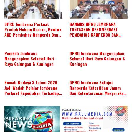
DPRD Jembrana Perkuat
BANMUS DPRD JEMBRANA
Produk Hukum Daerah, Bentuk
TUNTASKAN REKOMENDASI
AKD Pembahas Ranperda Dan
PEMBAHAS RANPERDA DAN
Ranperbup
SUSUN AGENDA KERJA JULI 2026
Pemkab Jembrana
DPRD Jembrana Mengucapkan
Mengucapkan Selamat Hari
Selamat Hari Raya Galungan &
Raya Galungan & Kuningan
Kuningan
Kemah Budaya X Tahun 2026
DPRD Jembrana Setujui
Jadi Wadah Pelajar Jembrana
Ranperda Ketertiban Umum
Perkuat Kepedulian Terhadap
Dan Ketenteraman Masyarakat
Budaya Daerah
Menjadi Ranperda Inisiatif
DPRD