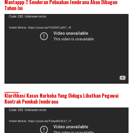
Mantappp !! Senderan Pebuahan Jembrana Akan Dibagun
Tahun Ini
Pemutar
Code 150: Unknown error.
Video
Unduh Berkas: https://youtu.be/YZe5XICraAI?_=6
Klarifikasi Kasus Narkoba Yang Diduga Libatkan Pegawai
Kontrak Pemkab Jembrana
Pemutar
Code 150: Unknown error.
Video
Unduh Berkas: https://youtu.be/TmbybKsSl-k?_=7