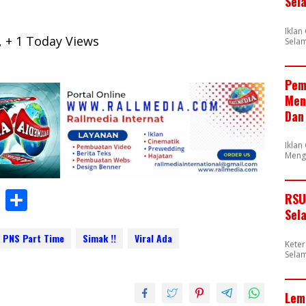
Sel
Ikla
, + 1 Today Views
Selam
Pem
Men
Dan
Iklan
Meng
W
S
RSU
Sel
h
h
at
ar
PNS Part Time
Simak !!
Viral Ada
Kete
Selam
s
e
A
Lem