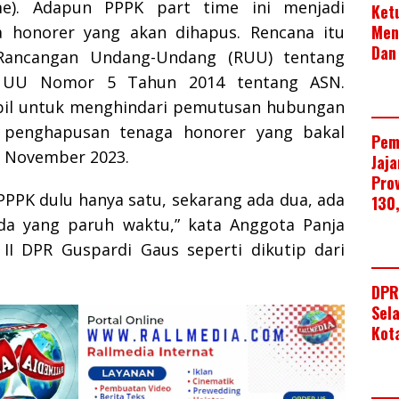
me).
Adapun PPPK part time ini menjadi
Ket
Men
a honorer yang akan dihapus.
Rencana itu
Dan
Rancangan Undang-Undang (RUU) tentang
 UU Nomor 5 Tahun 2014 tentang ASN.
bil untuk menghindari pemutusan hubungan
s penghapusan tenaga honorer yang bakal
Pem
8 November 2023.
Jaj
Pro
PPPK dulu hanya satu, sekarang ada dua, ada
130
ada yang paruh waktu,” kata Anggota Panja
I DPR Guspardi Gaus seperti dikutip dari
DPR
Sel
Kot