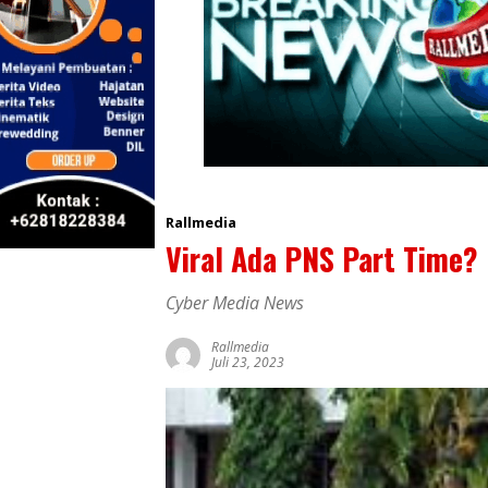
Rallmedia
Viral Ada PNS Part Time?
Cyber Media News
Rallmedia
Juli 23, 2023