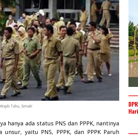
DPR
 Wajib Tahu, Simak!
Har
a hanya ada status PNS dan PPPK, nantinya
a unsur, yaitu PNS, PPPK, dan PPPK Paruh