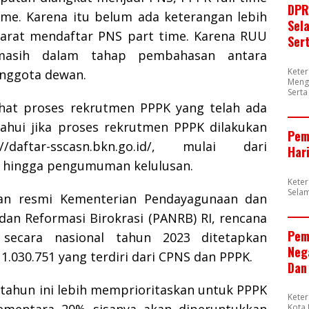
DPR
ime.
Karena itu belum ada keterangan lebih
Sel
syarat mendaftar PNS part time.
Karena RUU
Ser
masih dalam tahap pembahasan antara
Kete
nggota dewan.
Meng
Sert
hat proses rekrutmen PPPK yang telah ada
ahui jika proses rekrutmen PPPK dilakukan
Pem
//daftar-sscasn.bkn.go.id/, mulai dari
Har
 hingga pengumuman kelulusan.
Kete
Sela
man resmi Kementerian Pendayagunaan dan
dan Reformasi Birokrasi (PANRB) RI, rencana
Pem
secara nasional tahun 2023 ditetapkan
Neg
1.030.751 yang terdiri dari CPNS dan PPPK.
Dan
 tahun ini lebih memprioritaskan untuk PPPK
Kete
ementara 20% sisanya akan diperuntukkan
Kota 