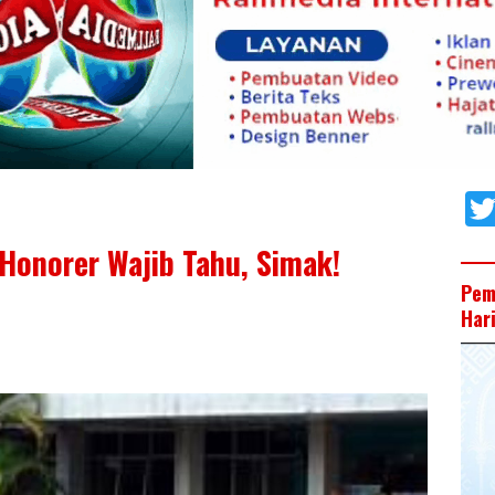
 Honorer Wajib Tahu, Simak!
Pem
Har