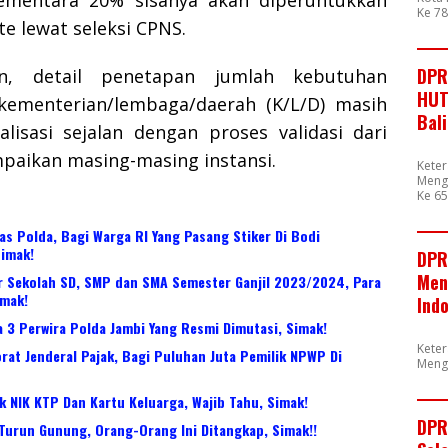
Ke 7
te lewat seleksi CPNS.
DPR
an, detail penetapan jumlah kebutuhan
HUT
 kementerian/lembaga/daerah (K/L/D) masih
Bal
alisasi sejalan dengan proses validasi dari
mpaikan masing-masing instansi.
Kete
Mengu
Ke 65
tas Polda, Bagi Warga RI Yang Pasang Stiker Di Bodi
Simak!
DPR
Men
ur Sekolah SD, SMP dan SMA Semester Ganjil 2023/2024, Para
imak!
Ind
a 3 Perwira Polda Jambi Yang Resmi Dimutasi, Simak!
Kete
orat Jenderal Pajak, Bagi Puluhan Juta Pemilik NPWP Di
Meng
k NIK KTP Dan Kartu Keluarga, Wajib Tahu, Simak!
DPR
urun Gunung, Orang-Orang Ini Ditangkap, Simak!!