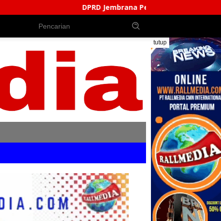
RD Jembrana Perkuat Produk Hukum Daerah, Bentuk AKD Pe
tutup