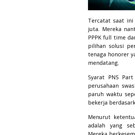
Tercatat saat in
juta. Mereka nan
PPPK full time d
pilihan solusi p
tenaga honorer y
mendatang.
Syarat PNS Par
perusahaan swast
paruh waktu sepe
bekerja berdasark
Menurut ketentu
adalah yang se
Mereka berkesemp