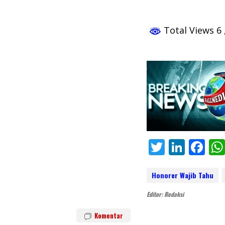
Total Views 6
T
Li
F
w
n
ac
itt
k
e
Honorer Wajib Tahu
er
e
b
Editor: Redaksi
dI
o
Komentar