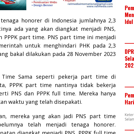
Pem
Men
i tenaga honorer di Indonesia jumlahnya 2,3
Idul
tinya ada yang akan diangkat menjadi PNS,
an PPPK part time.
PNS part time ini menjadi
emerintah untuk menghindari PHK pada 2,3
DPR
ang bakal dilakukan pada 28 November 2023
Sela
202
t Time
Sama seperti pekerja part time di
a, PPPK part time nantinya tidak bekerja
rti PNS dan PPPK full time. Mereka hanya
Pem
Har
an waktu yang telah disepakati.
Kete
an, mereka yang akan jadi PNS part time
Selam
belumnya telah menjadi tenaga honorer.
atan diangkat menjadi PNS, PPPK full time