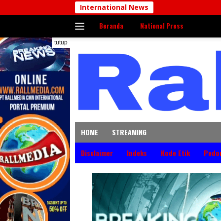
Langsung
International News
ke
Beranda
National Press
konten
tutup
HOME
STREAMING
Disclaimer
Indeks
Kode Etik
Pedo