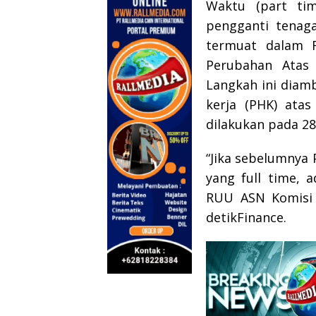
Waktu (part ti
pengganti tenag
termuat dalam 
Perubahan Atas
Langkah ini diam
kerja (PHK) ata
dilakukan pada 2
“Jika sebelumnya 
yang full time, 
RUU ASN Komisi I
detikFinance.