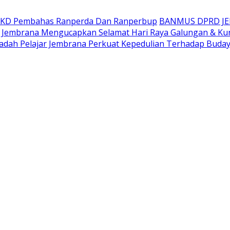
AKD Pembahas Ranperda Dan Ranperbup
BANMUS DPRD J
Jembrana Mengucapkan Selamat Hari Raya Galungan & Ku
adah Pelajar Jembrana Perkuat Kepedulian Terhadap Buda