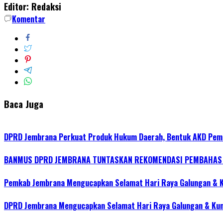
Editor: Redaksi
Share
Komentar
Baca Juga
DPRD Jembrana Perkuat Produk Hukum Daerah, Bentuk AKD Pem
BANMUS DPRD JEMBRANA TUNTASKAN REKOMENDASI PEMBAHAS R
Pemkab Jembrana Mengucapkan Selamat Hari Raya Galungan & 
DPRD Jembrana Mengucapkan Selamat Hari Raya Galungan & Ku