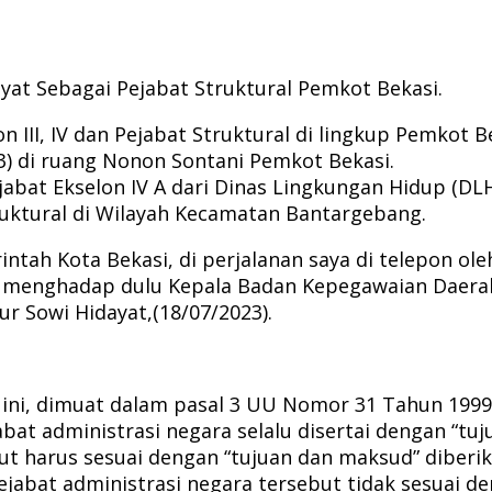
ayat Sebagai Pejabat Struktural Pemkot Bekasi.
n III, IV dan Pejabat Struktural di lingkup Pemkot 
23) di ruang Nonon Sontani Pemkot Bekasi.
abat Ekselon IV A dari Dinas Lingkungan Hidup (DL
truktural di Wilayah Kecamatan Bantargebang.
ah Kota Bekasi, di perjalanan saya di telepon oleh 
 menghadap dulu Kepala Badan Kepegawaian Daerah. 
ur Sowi Hidayat,(18/07/2023).
 ini, dimuat dalam pasal 3 UU Nomor 31 Tahun 199
at administrasi negara selalu disertai dengan “tu
t harus sesuai dengan “tujuan dan maksud” diberi
abat administrasi negara tersebut tidak sesuai d