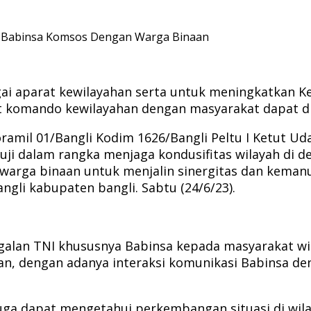
, Babinsa Komsos Dengan Warga Binaan
i aparat kewilayahan serta untuk meningkatkan K
t komando kewilayahan dengan masyarakat dapat di
oramil 01/Bangli Kodim 1626/Bangli Peltu I Ketut U
ji dalam rangka menjaga kondusifitas wilayah di de
warga binaan untuk menjalin sinergitas dan kemanu
gli kabupaten bangli. Sabtu (24/6/23).
alan TNI khususnya Babinsa kepada masyarakat wil
aan, dengan adanya interaksi komunikasi Babinsa 
juga dapat mengetahui perkembangan situasi di wi