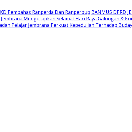
AKD Pembahas Ranperda Dan Ranperbup
BANMUS DPRD J
Jembrana Mengucapkan Selamat Hari Raya Galungan & Ku
adah Pelajar Jembrana Perkuat Kepedulian Terhadap Buda