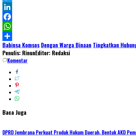
Twitter
LinkedIn
Facebook
WhatsApp
Babinsa Komsos
Dengan Warga Binaan
Tingkatkan Hubun
Share
Penulis: Rinun
Editor: Redaksi
Komentar
Baca Juga
DPRD Jembrana Perkuat Produk Hukum Daerah, Bentuk AKD Pem