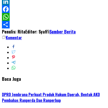
Twitter
LinkedIn
Facebook
WhatsApp
Penulis: Rita
Editor: Syafi'i
Sumber Berita
Share
Komentar
Baca Juga
DPRD Jembrana Perkuat Produk Hukum Daerah, Bentuk AKD
Pembahas Ranperda Dan Ranperbup