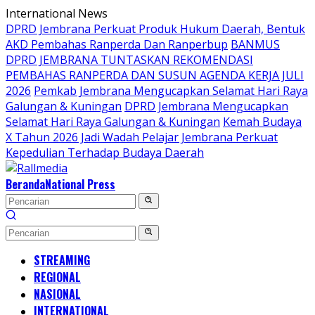
Langsung
International News
ke
DPRD Jembrana Perkuat Produk Hukum Daerah, Bentuk
konten
AKD Pembahas Ranperda Dan Ranperbup
BANMUS
DPRD JEMBRANA TUNTASKAN REKOMENDASI
PEMBAHAS RANPERDA DAN SUSUN AGENDA KERJA JULI
2026
Pemkab Jembrana Mengucapkan Selamat Hari Raya
Galungan & Kuningan
DPRD Jembrana Mengucapkan
Selamat Hari Raya Galungan & Kuningan
Kemah Budaya
X Tahun 2026 Jadi Wadah Pelajar Jembrana Perkuat
Kepedulian Terhadap Budaya Daerah
Beranda
National Press
STREAMING
REGIONAL
NASIONAL
INTERNATIONAL