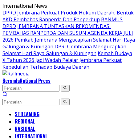
Langsung
International News
ke
DPRD Jembrana Perkuat Produk Hukum Daerah, Bentuk
konten
AKD Pembahas Ranperda Dan Ranperbup
BANMUS
DPRD JEMBRANA TUNTASKAN REKOMENDASI
PEMBAHAS RANPERDA DAN SUSUN AGENDA KERJA JULI
2026
Pemkab Jembrana Mengucapkan Selamat Hari Raya
Galungan & Kuningan
DPRD Jembrana Mengucapkan
Selamat Hari Raya Galungan & Kuningan
Kemah Budaya
X Tahun 2026 Jadi Wadah Pelajar Jembrana Perkuat
Kepedulian Terhadap Budaya Daerah
Beranda
National Press
STREAMING
REGIONAL
NASIONAL
INTERNATIONAL