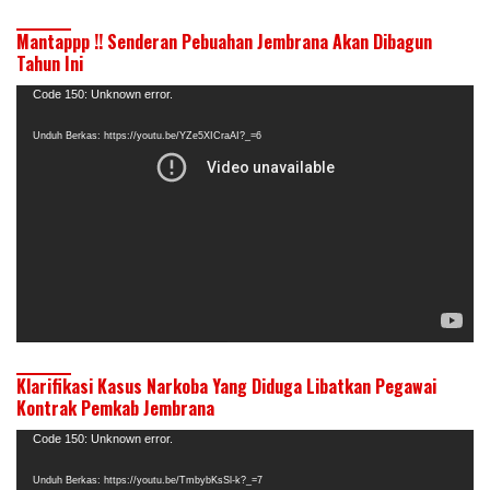
Mantappp !! Senderan Pebuahan Jembrana Akan Dibagun
Tahun Ini
Pemutar
Code 150: Unknown error.
Video
Unduh Berkas: https://youtu.be/YZe5XICraAI?_=6
Klarifikasi Kasus Narkoba Yang Diduga Libatkan Pegawai
Kontrak Pemkab Jembrana
Pemutar
Code 150: Unknown error.
Video
Unduh Berkas: https://youtu.be/TmbybKsSl-k?_=7