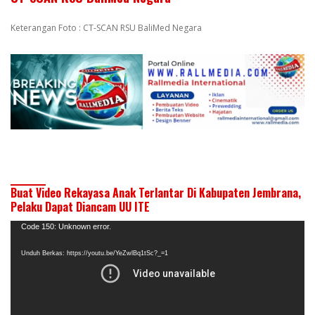
Keterangan Foto : CT-SCAN RSU BaliMed Negara
Buat Video Rekayasa Anak Terlantar Di Kabupaten Jembrana,
Pelaku Dapat Diancam UU ITE
Pemutar
Code 150: Unknown error.
Video
Unduh Berkas: https://youtu.be/YeZwlBq1tSc?_=1