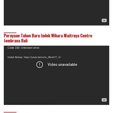
Perayaan Tahun Baru Imlek Wihara Maitreya Centre
Jembrana Bali
Pemutar
Code 150: Unknown error.
Video
Unduh Berkas: https://youtu.be/xvrm_26veCI?_=2