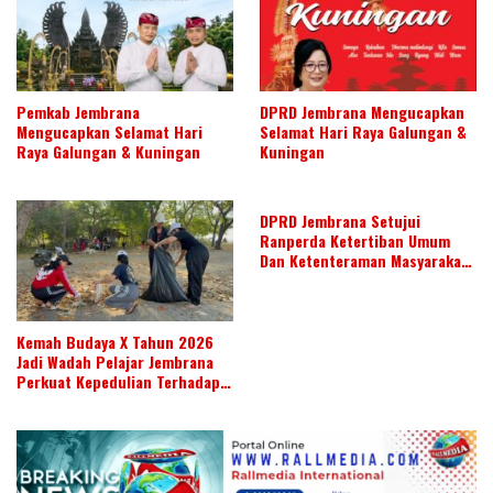
Pemkab Jembrana
DPRD Jembrana Mengucapkan
Mengucapkan Selamat Hari
Selamat Hari Raya Galungan &
Raya Galungan & Kuningan
Kuningan
DPRD Jembrana Setujui
Ranperda Ketertiban Umum
Dan Ketenteraman Masyarakat
Menjadi Ranperda Inisiatif
DPRD
Kemah Budaya X Tahun 2026
Jadi Wadah Pelajar Jembrana
Perkuat Kepedulian Terhadap
Budaya Daerah