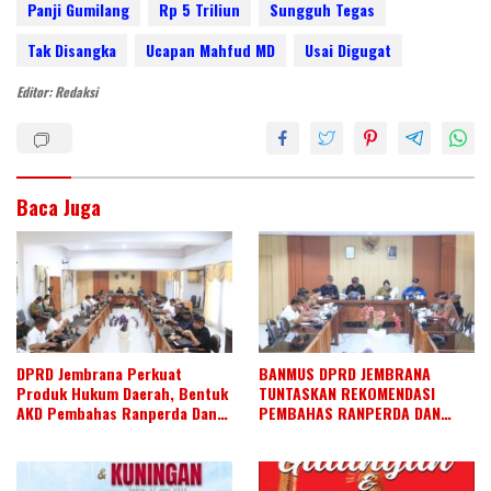
itt
k
e
at
ar
Panji Gumilang
Rp 5 Triliun
Sungguh Tegas
er
e
b
s
e
Tak Disangka
Ucapan Mahfud MD
Usai Digugat
dI
o
A
Editor: Redaksi
n
o
p
k
p
Baca Juga
DPRD Jembrana Perkuat
BANMUS DPRD JEMBRANA
Produk Hukum Daerah, Bentuk
TUNTASKAN REKOMENDASI
AKD Pembahas Ranperda Dan
PEMBAHAS RANPERDA DAN
Ranperbup
SUSUN AGENDA KERJA JULI 2026