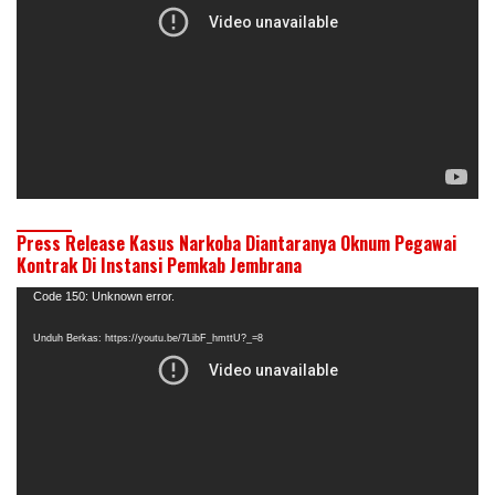
Press Release Kasus Narkoba Diantaranya Oknum Pegawai
Kontrak Di Instansi Pemkab Jembrana
Pemutar
Code 150: Unknown error.
Video
Unduh Berkas: https://youtu.be/7LibF_hmttU?_=8