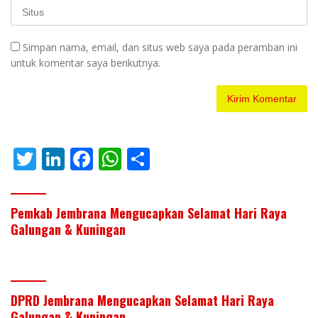
Simpan nama, email, dan situs web saya pada peramban ini
untuk komentar saya berikutnya.
T
Li
F
W
S
w
n
ac
h
h
itt
k
e
at
ar
Pemkab Jembrana Mengucapkan Selamat Hari Raya
er
e
b
s
e
Galungan & Kuningan
dI
o
A
n
o
p
k
p
DPRD Jembrana Mengucapkan Selamat Hari Raya
Galungan & Kuningan