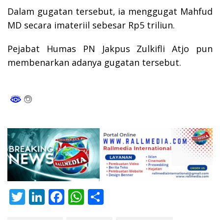
Dalam gugatan tersebut, ia menggugat Mahfud
MD secara imateriil sebesar Rp5 triliun.
Pejabat Humas PN Jakpus Zulkifli Atjo pun
membenarkan adanya gugatan tersebut.
T
Li
F
W
S
w
n
ac
h
h