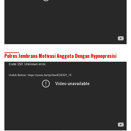
Polres Jembrana Motivasi Anggota Dengan Hypnopresisi
Pemutar
Code 150: Unknown error.
Video
Unduh Berkas: https://youtu.be/tpvGwnE1KX4?_=5