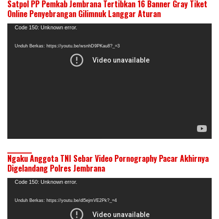
Satpol PP Pemkab Jembrana Tertibkan 16 Banner Gray Tiket
Online Penyebrangan Gilimnuk Langgar Aturan
Pemutar
Code 150: Unknown error.
Video
Unduh Berkas: https://youtu.be/wsnhD9PKau8?_=3
Ngaku Anggota TNI Sebar Video Pornography Pacar Akhirnya
Digelandang Polres Jembrana
Pemutar
Code 150: Unknown error.
Video
Unduh Berkas: https://youtu.be/dl5ejmVE2Pk?_=4