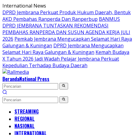
Langsung
International News
ke
DPRD Jembrana Perkuat Produk Hukum Daerah, Bentuk
konten
AKD Pembahas Ranperda Dan Ranperbup
BANMUS
DPRD JEMBRANA TUNTASKAN REKOMENDASI
PEMBAHAS RANPERDA DAN SUSUN AGENDA KERJA JULI
2026
Pemkab Jembrana Mengucapkan Selamat Hari Raya
Galungan & Kuningan
DPRD Jembrana Mengucapkan
Selamat Hari Raya Galungan & Kuningan
Kemah Budaya
X Tahun 2026 Jadi Wadah Pelajar Jembrana Perkuat
Kepedulian Terhadap Budaya Daerah
Beranda
National Press
STREAMING
REGIONAL
NASIONAL
INTERNATIONAL