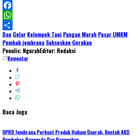
LinkedIn
Facebook
WhatsApp
Dan
Gelar
Kelompok Tani
Pangan Murah
Pasar UMKM
Share
Pemkab jembrana
Sukseskan Gerakan
Penulis: Ngurah
Editor: Redaksi
Komentar
Baca Juga
DPRD Jembrana Perkuat Produk Hukum Daerah, Bentuk AKD
Pembahas Ranperda Dan Ranperbup