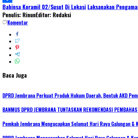
Babinsa Koramil 02/Susut
Di Lokasi
Laksanakan Pengama
Share
Penulis: Rinun
Editor: Redaksi
Komentar
Baca Juga
DPRD Jembrana Perkuat Produk Hukum Daerah, Bentuk AKD Pem
BANMUS DPRD JEMBRANA TUNTASKAN REKOMENDASI PEMBAHAS R
Pemkab Jembrana Mengucapkan Selamat Hari Raya Galungan & 
DPRD Jembrana Mengucapkan Selamat Hari Raya Galungan & Ku