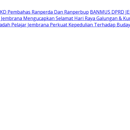
AKD Pembahas Ranperda Dan Ranperbup
BANMUS DPRD J
Jembrana Mengucapkan Selamat Hari Raya Galungan & Ku
adah Pelajar Jembrana Perkuat Kepedulian Terhadap Buda