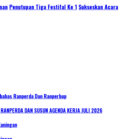
nan
Penutupan Tiga Festifal Ke 1
Sukseskan Acara
bahas Ranperda Dan Ranperbup
ANPERDA DAN SUSUN AGENDA KERJA JULI 2026
Kuningan
ningan