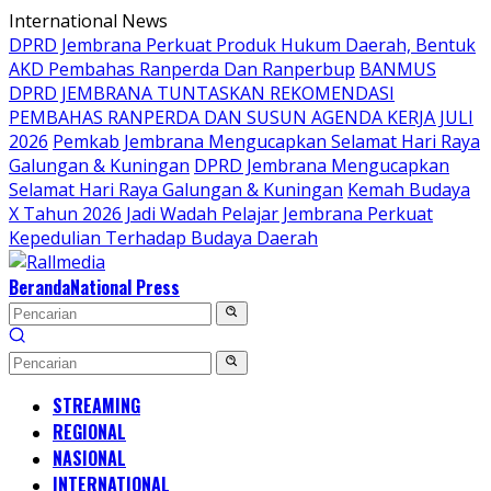
Langsung
International News
ke
DPRD Jembrana Perkuat Produk Hukum Daerah, Bentuk
konten
AKD Pembahas Ranperda Dan Ranperbup
BANMUS
DPRD JEMBRANA TUNTASKAN REKOMENDASI
PEMBAHAS RANPERDA DAN SUSUN AGENDA KERJA JULI
2026
Pemkab Jembrana Mengucapkan Selamat Hari Raya
Galungan & Kuningan
DPRD Jembrana Mengucapkan
Selamat Hari Raya Galungan & Kuningan
Kemah Budaya
X Tahun 2026 Jadi Wadah Pelajar Jembrana Perkuat
Kepedulian Terhadap Budaya Daerah
Beranda
National Press
STREAMING
REGIONAL
NASIONAL
INTERNATIONAL