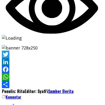
Twitter
LinkedIn
Facebook
WhatsApp
Penulis: Rita
Editor: Syafi'i
Sumber Berita
Share
Komentar